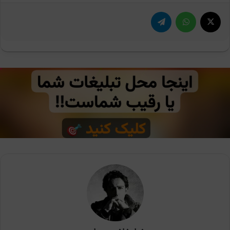
X
واتس آپ
تلگرام