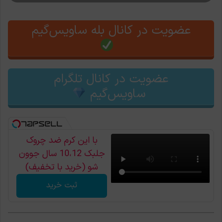
عضویت در کانال بله ساویس‌گیم
عضویت در کانال تلگرام
ساویس‌گیم
با این کرم ضد چروک
جلبک 10،12 سال جوون
شو (خرید با تخفیف)
ثبت خرید