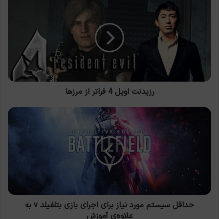
اویل
4
فراتر
از
مرزها
رزیدنت اویل 4 فراتر از مرزها
حداقل
سیستم
مورد
نیاز
برای
اجرای
بازی
بتلفیلد
v
به
حداقل سیستم مورد نیاز برای اجرای بازی بتلفیلد v به
علاوه‌ی
علاوه‌ی آموزش