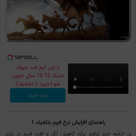
با این کرم ضد چروک
جلبک 10،12 سال جوون
شو (خرید با تخفیف)
ثبت خرید
راهنمای افزایش نرخ فریم بتلفیلد 1
در ادامه چند ترفند برای کاهش لَگ و افت فریم در بازی