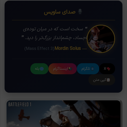
صدای ساویس
❝ سخت است که در میان توده‌ی
اجساد، چشم‌انداز بزرگ‌تر را دید. ❞
— Mordin Solus
(Mass Effect 3)
X
تلگرام
اینستاگرام
بله
کپی متن