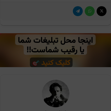
X
واتس آپ
تلگرام