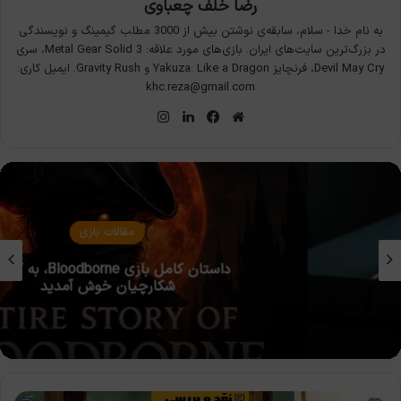
رضا خلف چعباوی
به نام خدا - سلام، سابقه‌ی نوشتن بیش از 3000 مطلب گیمینگ و نویسندگی
در بزرگ‌ترین سایت‌های ایران. بازی‌های مورد علاقه: Metal Gear Solid 3، سری
Devil May Cry، فرنچایز Yakuza: Like a Dragon و Gravity Rush. ایمیل کاری:
khc.reza@gmail.com
وبسایت
فیس
لینکدین
اینستاگرام
بوک
مقالات بازی
داستان کامل بازی Bloodborne، به کابوس
شکارچیان خوش آمدید
نقد