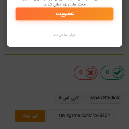
نقد و بررسی بازی Ico | درخشش ابدی یک ذهن پاک
محتواهای ویژه مطلع شوید.
عضویت
نقد و بررسی بازی Ori and the Blind Forest
خالقان Silent Hill و Gravity Rush سونی را ترک کردند
پایان یک عمر خاطره‌سازی Japan Studio به صورت رسمی
دیگر نمایش نده
نقدی بر یک گرایش؛ تقابل هنر با صنعت
0
0
Japan Studio
پی اس 4
کپی لینک