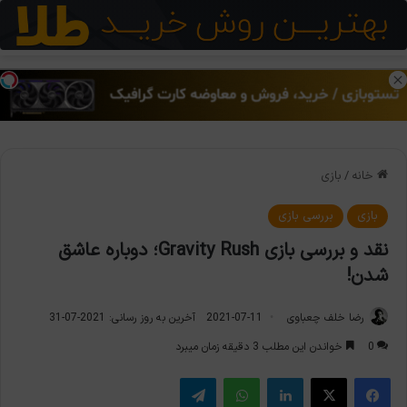
منو
تغی
خانه
/
بازی
بازی
بررسی بازی
نقد و بررسی بازی Gravity Rush؛ دوباره عاشق
شدن!
رضا خلف چعباوی
2021-07-11
آخرین به روز رسانی: 2021-07-31
0
خواندن این مطلب 3 دقیقه زمان میبرد
فیس بوک
X
لینکدین
واتس آپ
تلگرام