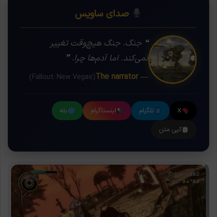
صدای ساویس
❝ جنگ. جنگ هیچ‌وقت تغییر
نمی‌کند. اما آدم‌ها چرا. ❞
— The narrator
(Fallout: New Vegas)
X
تلگرام
اینستاگرام
بله
کپی متن