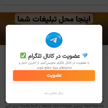
عضویت در کانال تلگرام
با عضویت در کانال تلگرام ساویس‌گیم، از آخرین اخبار و
محتواهای ویژه مطلع شوید.
عضویت
رضا خلف چعباوی
دیگر نمایش نده
به نام خدا - سلام، سابقه‌ی نوشتن بیش از 3000 مطلب گیمینگ و نویسندگی
در بزرگ‌ترین سایت‌های ایران. بازی‌های مورد علاقه: Metal Gear Solid 3، سری
Devil May Cry، فرنچایز Yakuza: Like a Dragon و Gravity Rush. ایمیل کاری: