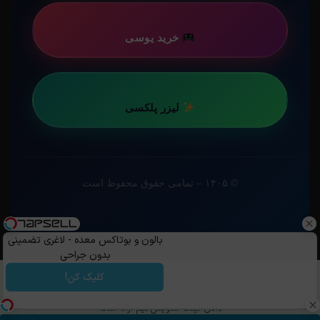
خرید یوسی
لیزر پلکسی
© ۱۴۰۵ – تمامی حقوق محفوظ است
بالون و بوتاکس معده - لاغری تضمینی
بدون جراحی
کلیک کن!
کپی رایت ©️ 1405 - 1399 | استفاده از مطالب ساویس‌گیم با ذکر منبع و قرار
دادن لینک ساویس‌گیم آزاد است.