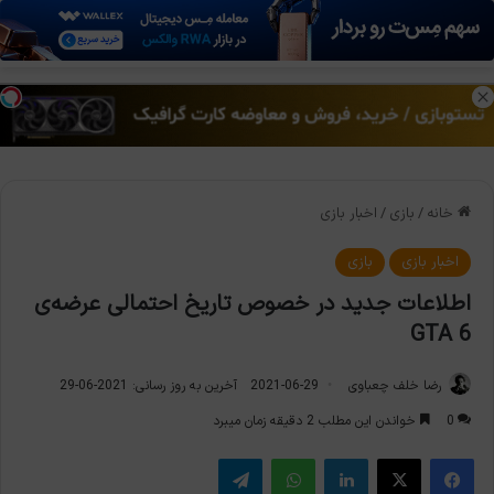
منو
تغی
خانه
/
بازی
/
اخبار بازی
اخبار بازی
بازی
اطلاعات جدید در خصوص تاریخ احتمالی عرضه‌ی
GTA 6
رضا خلف چعباوی
2021-06-29
آخرین به روز رسانی: 2021-06-29
0
خواندن این مطلب 2 دقیقه زمان میبرد
فیس بوک
X
لینکدین
واتس آپ
تلگرام