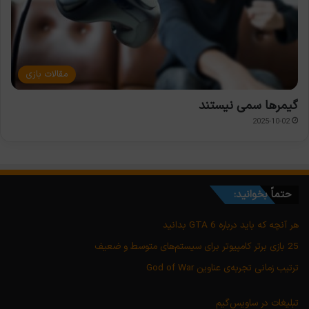
مقالات بازی
گیمرها سمی نیستند
2025-10-02
حتماً بخوانید:
هر آنچه که باید درباره GTA 6 بدانید
25 بازی برتر کامپیوتر برای سیستم‌های متوسط و ضعیف
ترتیب زمانی تجربه‌ی عناوین God of War
تبلیغات در ساویس‌گیم