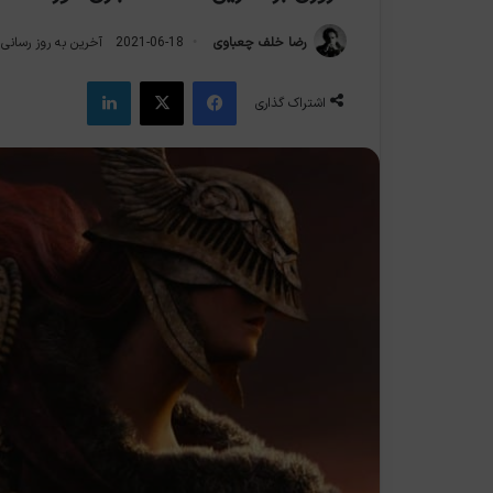
رضا خلف چعباوی
2021-06-18
آخرین به روز رسانی: 2021-06-8
فیس بوک
X
لینکدین
اشتراک گذاری