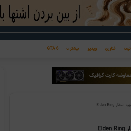
نیمه
فناوری
ویدیو
بیشتر
GTA 6
ر Elden Ring
Eld