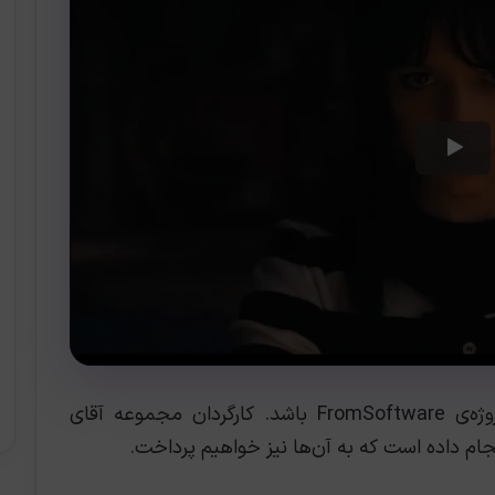
بدون شک این بازی قرار است بزرگ‌ترین پروژه‌ی FromSoftware باشد. کارگردان مجموعه آقای
جام داده است که به آن‌ها نیز خواهیم پرداخت.