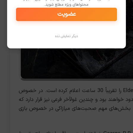
محتواهای ویژه مطلع شوید.
عضویت
دیگر نمایش نده
میازاکی مدت زمان به اتمام رساندن Elden Ring را تقریباً 30 ساعت اعلام کرده است. در خصوص
خواهند بود و چندین غولآخر فرعی نیز قرار دارد که
 به بخش‌های مهم صحبت‌های میازاکی در خصوص بازی