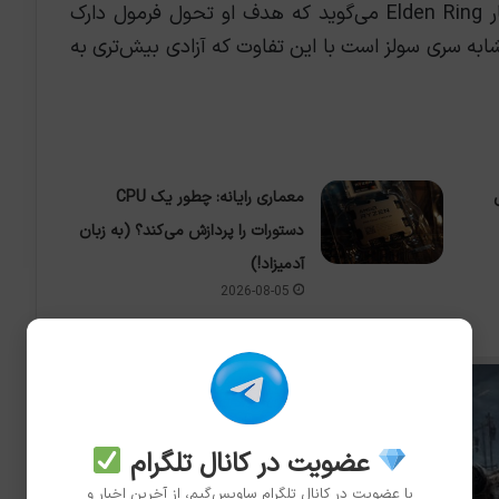
هیدتاکا میازاکی در خصوص بازی مورد انتظار Elden Ring می‌گوید که هدف او تحول فرمول دارک
شابه سری سولز است با این تفاوت که آزادی بیش‌تری به
ش
معماری رایانه: چطور یک CPU
دستورات را پردازش می‌کند؟ (به زبان
آدمیزاد!)
2026-08-05
عضویت در کانال تلگرام
با عضویت در کانال تلگرام ساویس‌گیم، از آخرین اخبار و