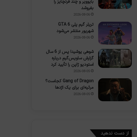
بایوویر و چند فرنچایز را
بفروشد
2026-08-06
تریلر گیم پلی GTA 6
شهریور منتشر می‌شود
2026-08-06
شوهی یوشیدا پس از 6 سال
گزارش ساویس‌گیم درباره
استودیو ژاپن را تأیید کرد
2026-08-05
Gang of Dragon کجاست؟
مرثیه‌ای برای یک اژدها
2026-08-05
از دست ندهید