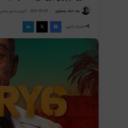
رضا خلف چعباوی
2021-05-29
آخرین به روز رسانی: 2021-05-9
فیس بوک
X
لینکدین
اشتراک گذاری