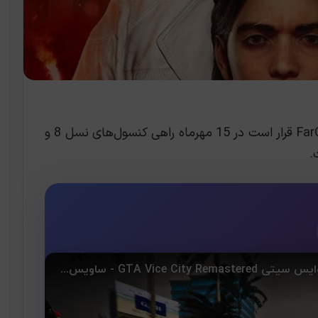
، بازی مورد انتظار FarCry 6 قرار است در 15 مهرماه راهی کنسول‌های نسل 8 و