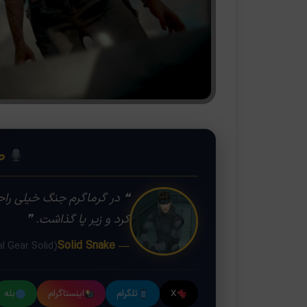
❝
صد
❝ در گرماگرم جنگ خیلی راح
کرد و زیر پا گذاشت. ❞
— Solid Snake
(Metal Gear Solid)
X
تلگرام
اینستاگرام
بله