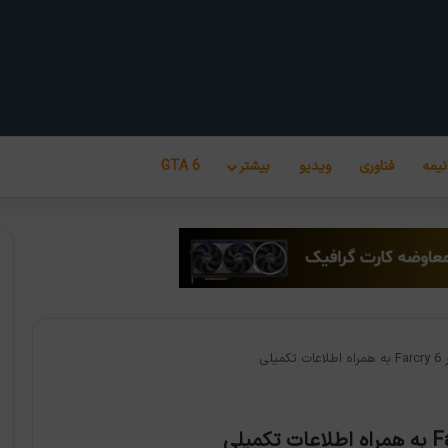
نیمه
فناوری
ویدیو
بیشتر
GTA 6
لی