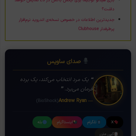
بازی هیدئو کوجیما برای ایکس‌ باکس در E3 نمایش خواهد
داشت؟
جدیدترین اطلاعات در خصوص نسخه‌ی اندروید نرم‌افزار
پرطرفدار Clubhouse
صدای ساویس
❝ یک مرد انتخاب می‌کند، یک برده
فرمان می‌برد. ❞
— Andrew Ryan
(BioShock)
X
تلگرام
اینستاگرام
بله
کپی متن