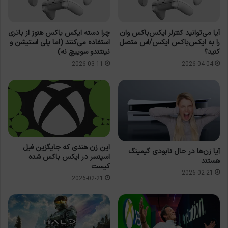
آیا می‌توانید کنترلر ایکس‌باکس وان
چرا دسته ایکس باکس هنوز از باتری
را به ایکس‌باکس ایکس/اس متصل
استفاده می‌کنند (اما پلی استیشن و
کنید؟
نینتندو سوییچ نه)
2026-03-11
2026-04-04
این زن هندی که جایگزین فیل
آیا زن‌ها در حال نابودی گیمینگ
اسپنسر در ایکس باکس شده
هستند
کیست
2026-02-21
2026-02-21