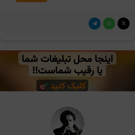
X
واتس آپ
تلگرام