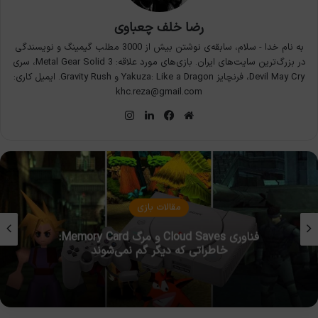
رضا خلف چعباوی
به نام خدا - سلام، سابقه‌ی نوشتن بیش از 3000 مطلب گیمینگ و نویسندگی
در بزرگ‌ترین سایت‌های ایران. بازی‌های مورد علاقه: Metal Gear Solid 3، سری
Devil May Cry، فرنچایز Yakuza: Like a Dragon و Gravity Rush. ایمیل کاری:
khc.reza@gmail.com
وبسایت
فیس
لینکدین
اینستاگرام
بوک
مقالات بازی
چرا نینتندو سوییچ از کارتریج استفاده می‌کند (اما
پلی‌استیشن و ایکس‌باکس از دیسک استفاده
می‌کنند)؟