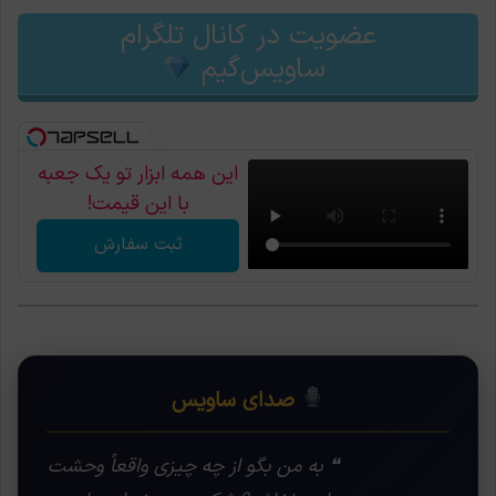
عضویت در کانال تلگرام
ساویس‌گیم
این همه ابزار تو یک جعبه
با این قیمت!
ثبت سفارش
صدای ساویس
❝ به من بگو از چه چیزی واقعاً وحشت