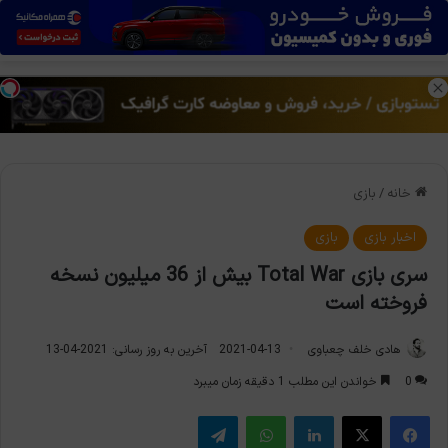
منو
تغی
خانه
/
بازی
اخبار بازی
بازی
سری بازی Total War بیش از 36 میلیون نسخه
فروخته است
هادی خلف چعباوی
2021-04-13
آخرین به روز رسانی: 2021-04-13
0
خواندن این مطلب 1 دقیقه زمان میبرد
فیس بوک
X
لینکدین
واتس آپ
تلگرام