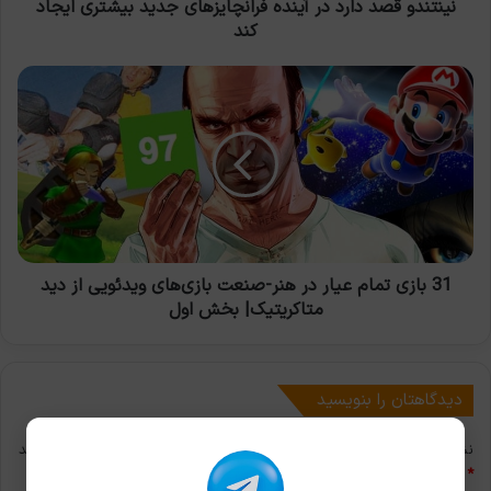
کند
نینتندو قصد دارد در آینده فرانچایز‌های جدید بیشتری ایجاد
کند
31
بازی
تمام
عیار
در
هنر-
صنعت
بازی‌های
ویدئویی
از
31 بازی تمام عیار در هنر-صنعت بازی‌های ویدئویی از دید
دید
متاکریتیک| بخش اول
متاکریتیک|
بخش
اول
دیدگاهتان را بنویسید
نشانی ایمیل شما منتشر نخواهد شد.
بخش‌های موردنیاز علامت‌گذاری شده‌اند
*