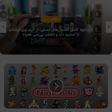
مقالات بازی
تاریخچه کامل کنسول‌های دستی؛ از گیم بوی نینتندو
تا استیم دک و انقلاب پی‌سی همراه
نینتندو
قصد
دارد
در
آینده
فرانچایز‌های
جدید
بیشتری
ایجاد