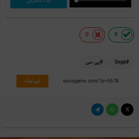
ثبت سفارش
0
0
Sega
پی سی
کپی لینک
X
واتس آپ
تلگرام