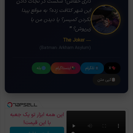
داری خفاش؟ شکست در نجات دادن
این شهر کثافت زده؟ به موقع پیدا
نکردن کمیسر؟ یا دیدن من با
زیرپوش؟ ❞
— The Joker
(Batman: Arkham Asylum)
X
تلگرام
اینستاگرام
بله
کپی متن
این همه ابزار تو یک جعبه
با این قیمت!