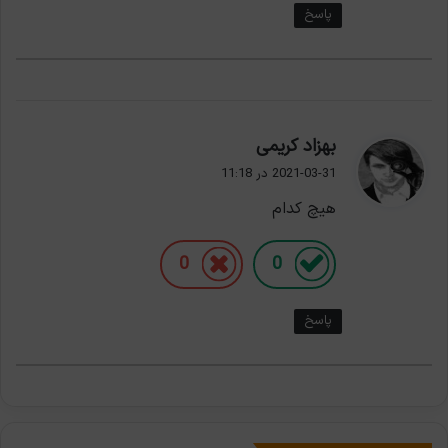
پاسخ
گ
بهزاد کریمی
ف
2021-03-31 در 11:18
ت
هیچ کدام
:
0
0
پاسخ