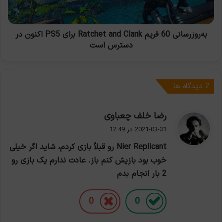
برای
PS5
اکنون
در
به‌روزرسانی 60 فریم Ratchet and Clank برای PS5 اکنون در
دسترس
دسترس است
است
‫2 دیدگاه ها
گ
رضا خلف چعباوی
ف
2021-03-31 در 12:49
ت
Nier Replicant رو قبلاً بازی کردم، شاید اگر خیلی
:
خوب بود بازیش کنم باز. عادت ندارم یک بازی رو
2 بار انجام بدم
0
0