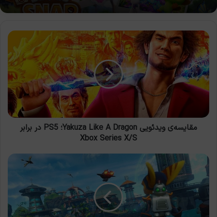
مقایسه‌ی
ویدئویی
Yakuza
Like
A
Dragon؛
PS5
در
برابر
Xbox
مقایسه‌ی ویدئویی Yakuza Like A Dragon؛ PS5 در برابر
Series
Xbox Series X/S
X/S
به‌روزرسانی
60
فریم
Ratchet
and
Clank