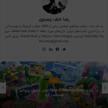
رضا خلف چعباوی
به نام خدا - سلام، سابقه‌ی نوشتن بیش از 3000 مطلب گیمینگ و نویسندگی
در بزرگ‌ترین سایت‌های ایران. بازی‌های مورد علاقه: Metal Gear Solid 3، سری
Devil May Cry، فرنچایز Yakuza: Like a Dragon و Gravity Rush. ایمیل کاری:
khc.reza@gmail.com
وبسایت
فیس
لینکدین
اینستاگرام
بوک
بازی
بازی New Pokemon Snap صدر جدول بریتانیا را
تصاحب کرد