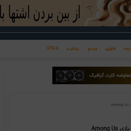
نیمه
فناوری
ویدیو
بیشتر
GTA 6
A
Among 