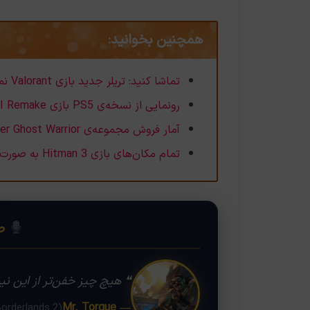
همچنین بخوانید:
تماشا کنید: تریلر جدید بازی Valorant نمایشی از توانایی‌های یورو
رونمایی از نسخه‌ی PS5 بازی Final Fantasy VII Remake به ‌زودی
آمار فروش مجموعه‌ی Sniper Ghost Warrior؛ فروشی خیره‌کننده‌
تمام مکان‌های بازی Hitman 3 به صورت رسمی رونمایی شدند
❝
صد
❝ هیچ چیز خفن‌تر از این نی
— Mr. Torgue
(Borderlands 2)