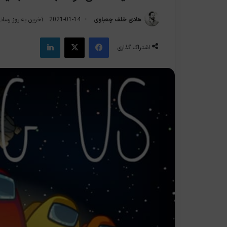
هادی خلف چعباوی
2021-01-14
آخرین به روز رسانی: 2021-1
فیس بوک
X
لینکدین
اشتراک گذاری