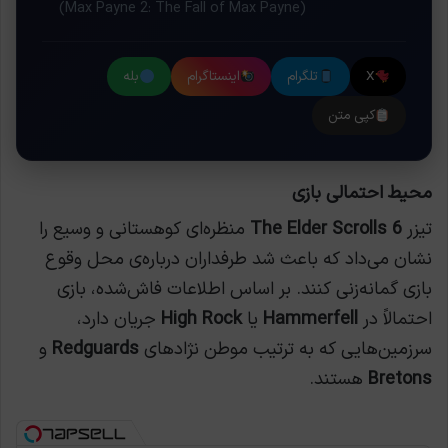
(Max Payne 2: The Fall of Max Payne)
X
تلگرام
اینستاگرام
بله
کپی متن
محیط احتمالی بازی
تیزر
The Elder Scrolls 6
منظره‌ای کوهستانی و وسیع را
نشان می‌داد که باعث شد طرفداران درباره‌ی محل وقوع
بازی گمانه‌زنی کنند. بر اساس اطلاعات فاش‌شده، بازی
احتمالاً در
Hammerfell
یا
High Rock
جریان دارد،
سرزمین‌هایی که به ترتیب موطن نژادهای
Redguards
و
Bretons
هستند.