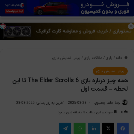
منو
تغی
خانه
/
بازی
/
مقالات بازی
/
پیش نمایش بازی
پیش نمایش بازی
همه چیز درباره بازی The Elder Scrolls 6 تا این
لحظه – قسمت اول
رضا خلف چعباوی
2025-03-28
آخرین به روز رسانی: 2025-03-28
0
خواندن این مطلب 3 دقیقه زمان میبرد
فیس بوک
X
لینکدین
واتس آپ
تلگرام