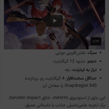
سبک
: نقش‌آفرینی نوبتی
حجم
: حدود 12 گیگابایت
نیاز به اینترنت
: بله
حداقل سخت‌افزار
: 4 گیگابایت رم، پردازنده
Snapdragon 845 یا معادل آن
این بازی از استودیوی miHoYo، خالق Genshin Impact،
یک تجربه علمی‌تخیلی جذاب با داستانی عمیق،