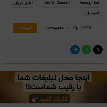
Among Us
miHoYo Games
بازی موبایل
موبایل
کپی لینک
X
واتس آپ
تلگرام