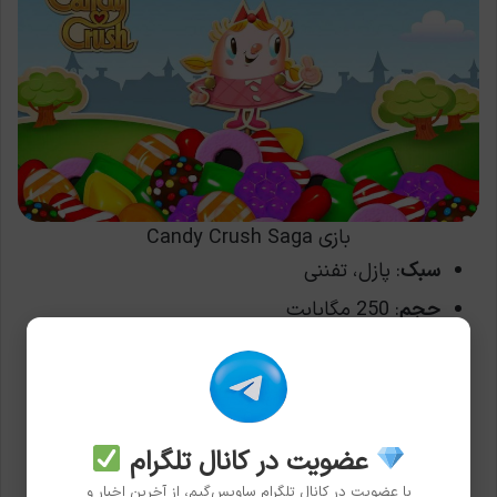
بازی Candy Crush Saga
سبک
: پازل، تفننی
حجم
: 250 مگابایت
نیاز به اینترنت
: خیر (بخش‌های اصلی بازی آفلاین
هستند)
حداقل سخت‌افزار
: 1 گیگابایت رم، پردازنده
Snapdragon 410 یا معادل آن
عضویت در کانال تلگرام
با عضویت در کانال تلگرام ساویس‌گیم، از آخرین اخبار و