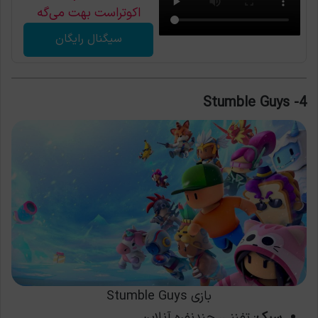
اکوتراست بهت می‌گه
سیگنال رایگان
4- Stumble Guys
بازی Stumble Guys
سبک
: تفننی، چندنفره آنلاین