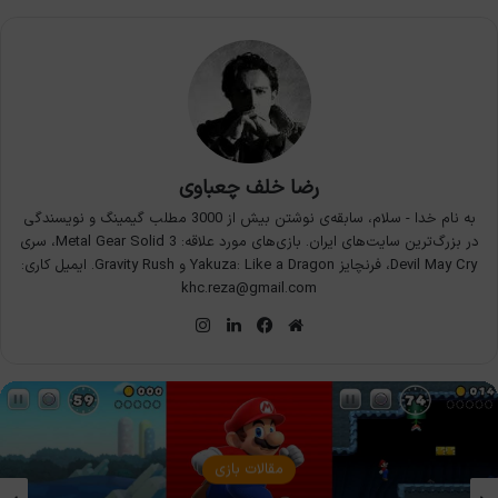
رضا خلف چعباوی
به نام خدا - سلام، سابقه‌ی نوشتن بیش از 3000 مطلب گیمینگ و نویسندگی
در بزرگ‌ترین سایت‌های ایران. بازی‌های مورد علاقه: Metal Gear Solid 3، سری
Devil May Cry، فرنچایز Yakuza: Like a Dragon و Gravity Rush. ایمیل کاری:
khc.reza@gmail.com
وبسایت
فیس
لینکدین
اینستاگرام
بوک
مقالات بازی