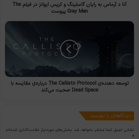
در
آنا د آرماس به رایان گاسلینگ و کریس ایوانز در فیلم The
فیلم
Gray Man پیوست
The
Gray
توسعه
Man
دهنده‌ی
پیوست
The
Callisto
Protocol
درباره‌ی
مقایسه
با
Dead
Space
توسعه دهنده‌ی The Callisto Protocol درباره‌ی مقایسه با
صحبت
Dead Space صحبت می‌کند
می‌کند
دیدگاهتان را بنویسید
نشانی ایمیل شما منتشر نخواهد شد.
بخش‌های موردنیاز علامت‌گذاری شده‌اند
*