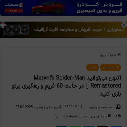
منو
تغی
خانه
/
بازی
اخبار بازی
بازی
اکنون می‌توانید Marvel’s Spider-Man
Remastered را در حالت 60 فریم و رهگیری پرتو
بازی کنید
رضا خلف چعباوی
2020-12-14
آخرین به روز رسانی: 2025-04-27
0
خواندن این مطلب 1 دقیقه زمان میبرد
فیس بوک
X
لینکدین
واتس آپ
تلگرام