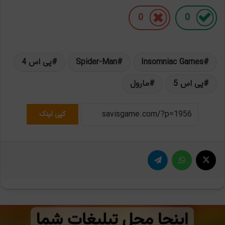
0
0
Insomniac Games
Spider-Man
پی اس 4
پی اس 5
مارول
کپی لینک
X
واتس آپ
تلگرام