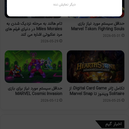
دیگر نمایش نده
حداقل سیستم مورد نیاز بازی
تام هالند به مرحله نزدیک شدن به
Marvel Tōkon: Fighting Souls
Miles Morales در دنیای فیلم های
مرد عنکبوتی اشاره می کند
2026-05-31
2026-05-29
تکامل ژانر Digital Card Game: از
حداقل سیستم مورد نیاز برای بازی
Solitaire ویندوز تا Marvel Snap
MARVEL Cosmic Invasion
2026-05-12
2026-05-25
اخبار گیم