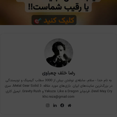
رضا خلف چعباوی
به نام خدا - سلام، سابقه‌ی نوشتن بیش از 3000 مطلب گیمینگ و نویسندگی
در بزرگ‌ترین سایت‌های ایران. بازی‌های مورد علاقه: Metal Gear Solid 3، سری
Devil May Cry، فرنچایز Yakuza: Like a Dragon و Gravity Rush. ایمیل کاری:
khc.reza@gmail.com
وبسایت
فیس
لینکدین
اینستاگرام
بوک