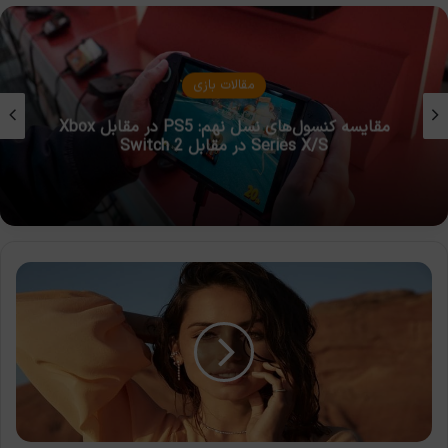
مقالات بازی
مقایسه کنسول‌های نسل نهم: PS5 در مقابل Xbox
Series X/S در مقابل Switch 2
آنا
د
آرماس
به
رایان
گاسلینگ
و
کریس
ایوانز