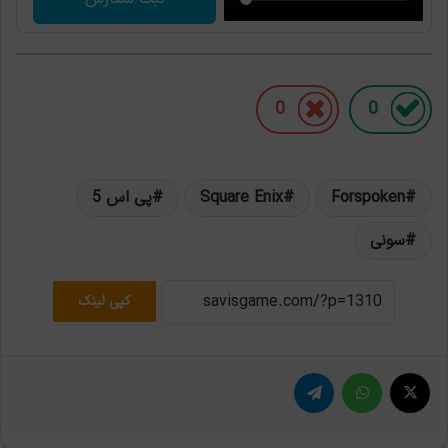
0
0
Forspoken
Square Enix
پی اس 5
سونی
کپی لینک
X
واتس آپ
تلگرام