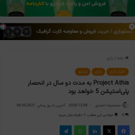
منو
تغی
خانه
/
بازی
اخبار بازی
بازی
ویدیو
Project Athia به مدت دو سال در انحصار
پلی‌استیشن 5 خواهد بود
محمدرضا احمدی
2020-12-08
آخرین به روز رسانی: 2021-05-06
0
خواندن این مطلب 1 دقیقه زمان میبرد
فیس بوک
X
لینکدین
واتس آپ
تلگرام