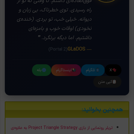
فوق‌العاده‌ای داشتم. تا وقتی که تو از
راه رسیدی. توی خطرناک، بی زبان و
دیوانه. خیلی خب، تو بردی. (خنده‌ی
نخودی) اوقات خوب و بامزه‌ای
داشتیم. اما دیگه برنگرد. ❞
— GLaDOS
(Portal 2)
X
تلگرام
اینستاگرام
بله
کپی متن
همچنین بخوانید:
تریلر رونمایی از بازی Project Triangle Strategy به علاوه‌ی