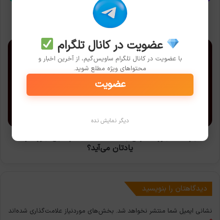
و
PS5
فیفا 21 هم‌اکنون برای کنسول‌های Xbox Series X/S و PS5
در
در دسترس است
دسترس
عضویت در کانال تلگرام
است
بازگشت
جوزف
با عضویت در کانال تلگرام ساویس‌گیم، از آخرین اخبار و
فارس
محتواهای ویژه مطلع شوید.
به
عضویت
TGA
2020؛
هنرنمایی
جوزف
دیگر نمایش نده
را
یادتان
بازگشت جوزف فارس به TGA 2020؛ هنرنمایی جوزف را
می‌آید؟
یادتان می‌آید؟
دیدگاهتان را بنویسید
نشانی ایمیل شما منتشر نخواهد شد.
بخش‌های موردنیاز علامت‌گذاری شده‌اند