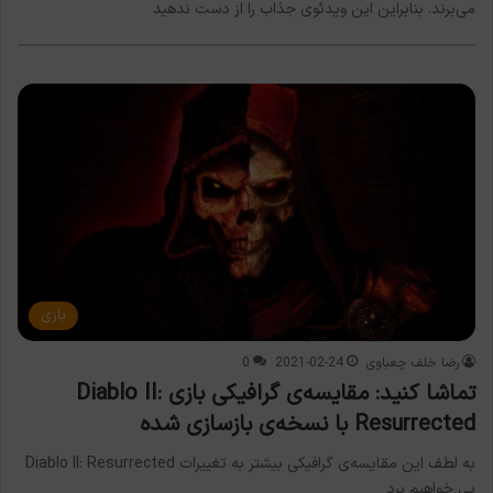
می‌برند. بنابراين اين ویدئوی جذاب را از دست ندهید
بازی
رضا خلف چعباوی
2021-02-24
0
تماشا کنید: مقایسه‌ی گرافیکی بازی Diablo II:
Resurrected با نسخه‌ی بازسازی شده‌
به لطف این مقایسه‌ی گرافیکی بیشتر به تغییرات Diablo II: Resurrected
پی خواهیم برد