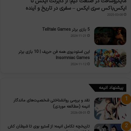
مایکروسافت در صنعت گیم: از دایرکت ایکس تا
ایکس‌باکس سری ایکس – سفری در تاریخ و آینده
2025-03-08
5 بازی برتر Telltale Games
2024-11-21
این استودیوی همه فن حریف | 10 بازی برتر
Insomniac Games
2024-11-12
پیشنهاد انیمه
نقد و بررسی روانشناختی شخصیت‌های ماندگار
انیمه (مطالعه موردی)
2026-08-01
تاریخچه تکامل انیمه؛ از آسترو بوی تا شیطان کش