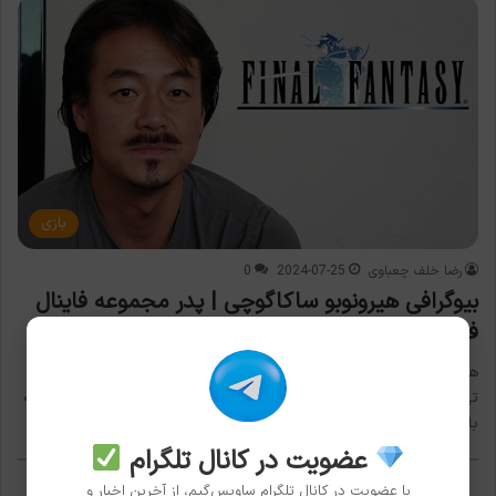
بازی
رضا خلف چعباوی
2024-07-25
0
بیوگرافی هیرونوبو ساکاگوچی | پدر مجموعه فاینال
فانتزی
هیرونوبو ساکاگوچی (Hironobu Sakaguchi) طراح بازی، کارگردان،
تهیه‌کننده و نویسنده افسانه‌ای ژاپنی است. او بیشتر به خاطر خلق مجموعه
بازی‌های…
عضویت در کانال تلگرام
با عضویت در کانال تلگرام ساویس‌گیم، از آخرین اخبار و