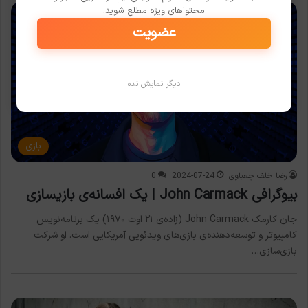
محتواهای ویژه مطلع شوید.
عضویت
دیگر نمایش نده
بازی
رضا خلف چعباوی
2024-07-24
0
بیوگرافی John Carmack | یک افسانه‌ی بازیسازی
جان کارمک John Carmack (زاده‌ی ۲۱ اوت ۱۹۷۰) یک برنامه‌نویس
کامپیوتر و توسعه‌دهنده‌ی بازی‌های ویدئویی آمریکایی است. او شرکت
بازی‌سازی…