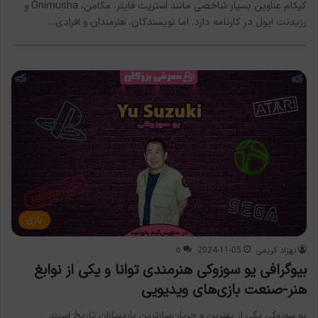
کپکام عناوین بسیار شاخصی مانند استریت فایتر، مگامن، Onimusha و
رزیدنت ایول در کارنامه دارد. اما نویسندگان، هنرمندان و افرادی…
بازی
بهزاد کریمی
2024-11-05
6
بیوگرافی یو سوزوکی هنرمندی توانا و یکی از نوابغ
هنر-صنعت بازی‌های ویدیویی
یو سوزوکی یکی از بهترین و جریان‌ساز‌ترین بازیسازان تاریخ است.