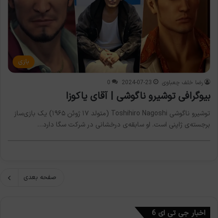
بازی
رضا خلف چعباوی
2024-07-23
0
بیوگرافی توشیرو ناگوشی | آقای یاکوزا
توشیرو ناگوشی Toshihiro Nagoshi (متولد ۱۷ ژوئن ۱۹۶۵) یک بازی‌ساز
برجسته‌ی ژاپنی است. او سابقه‌ی درخشانی در شرکت سگا دارد…
صفحه بعدی
اخبار جی تی ای 6