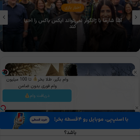
مقالات بازی
پدیده‌ی GamePassification: وقتی مالکیت بی‌معنا
می‌شود
چرا
Resident
Evil
وام بگیر، طلا بخر
تا 100 میلیون
Village
وام فوری بدون ضامن
باید
دریافت وام
پایان
کار
Ethan
Winters
باشد؟
چرا Resident Evil Village باید پایان کار Ethan Winters
باشد؟