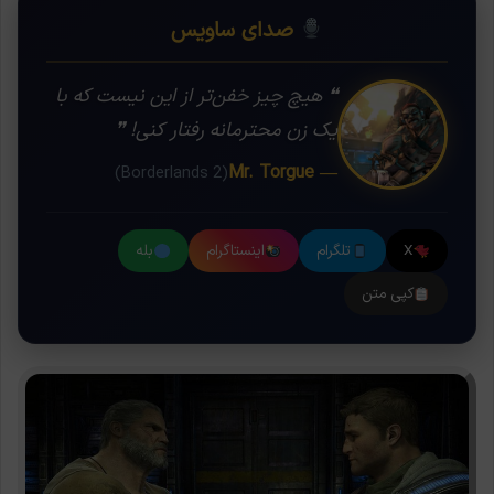
صدای ساویس
❝ هیچ چیز خفن‌تر از این نیست که با
یک زن محترمانه رفتار کنی! ❞
— Mr. Torgue
(Borderlands 2)
X
تلگرام
اینستاگرام
بله
کپی متن