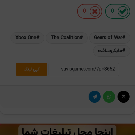
0
0
Xbox One
The Coalition
Gears of War
مایکروسافت
کپی لینک
X
واتس آپ
تلگرام