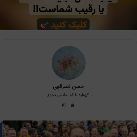
حسن نصرالهی
ز گهواره تا گور دانش بجوی.
وبسایت
اینستاگرام