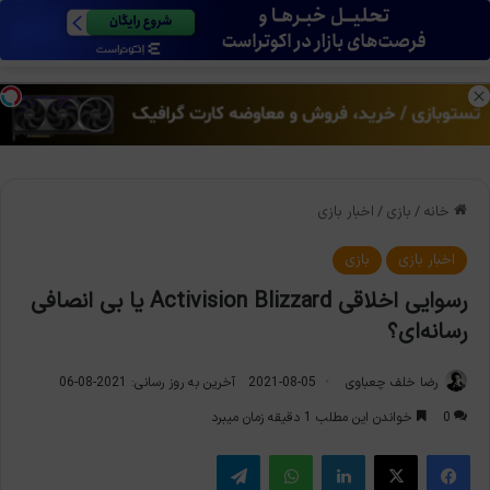
منو
تغی
خانه
/
بازی
/
اخبار بازی
اخبار بازی
بازی
رسوایی اخلاقی Activision Blizzard یا بی انصافی
رسانه‌ای؟
رضا خلف چعباوی
2021-08-05
آخرین به روز رسانی: 2021-08-06
0
خواندن این مطلب 1 دقیقه زمان میبرد
فیس بوک
X
لینکدین
واتس آپ
تلگرام