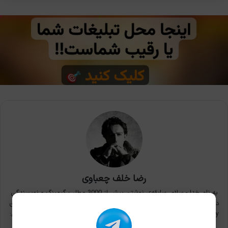
رضا خلف چعباوی
به نام خدا - سلام، سابقه‌ی نوشتن بیش از 3000 مطلب گیمینگ و نویسندگی
در بزرگ‌ترین سایت‌های ایران. بازی‌های مورد علاقه: Metal Gear Solid 3، سری
Devil May Cry، فرنچایز Yakuza: Like a Dragon و Gravity Rush. ایمیل کاری:
khc.reza@gmail.com