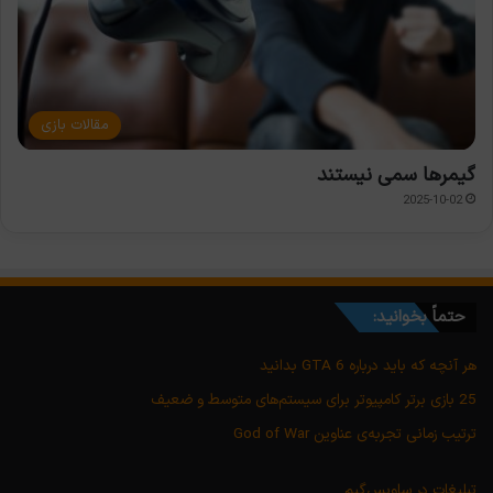
مقالات بازی
گیمرها سمی نیستند
2025-10-02
حتماً بخوانید:
هر آنچه که باید درباره GTA 6 بدانید
25 بازی برتر کامپیوتر برای سیستم‌های متوسط و ضعیف
ترتیب زمانی تجربه‌ی عناوین God of War
تبلیغات در ساویس‌گیم