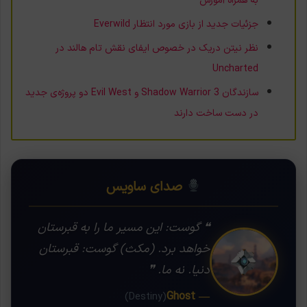
به همراه آموزش
جزئیات جدید از بازی مورد انتظار Everwild
نظر نیتن دریک در خصوص ایفای نقش تام هالند در
Uncharted
سازندگان Shadow Warrior 3 و Evil West دو پروژه‌ی جدید
در دست ساخت دارند
صدای ساویس
❝ گوست: این مسیر ما را به قبرستان
خواهد برد. (مکث) گوست: قبرستان
دنیا. نه ما. ❞
— Ghost
(Destiny)