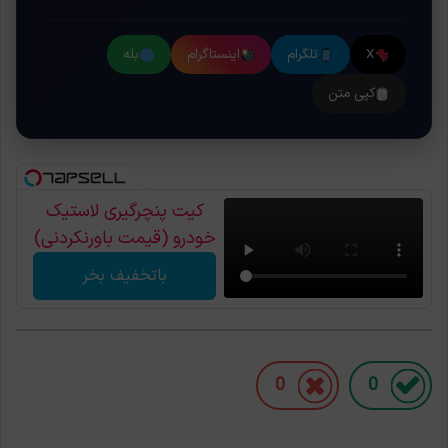
X
تلگرام
اینستاگرام
بله
کپی متن
کیت پنچرگیری لاستیک
خودرو (قیمت باورنکردنی)
باتخفیف بخر
0
0