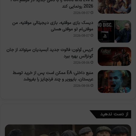
Good and Evil 2 را با نامی جدید در مراسم TGA
2026 رونمایی کند
2026-08-07
دیسک بازی موقتیه، بازی دیجیتالی موقتیه، من
موقتی‌ام تو موقتی هستی
2026-08-07
کریس آولون: فالوت جدید آبسیدیان میتواند از جان
گونزالس بهره ببرد
2026-08-06
منبع داخلی: EA ممکن است پس از خرید توسط
عربستان، بایوویر و چند فرنچایز را بفروشد
2026-08-06
از دست ندهید