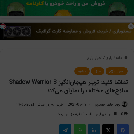
منو
تغی
خانه
/
بازی
/
اخبار بازی
اخبار بازی
بازی
ویدیو
تماشا کنید: تریلر هیجان‌انگیز Shadow Warrior 3
سلاح‌های مختلف را نمایان می‌کند
رضا خلف چعباوی
2021-05-19
آخرین به روز رسانی: 2021-05-19
0
خواندن این مطلب 1 دقیقه زمان میبرد
فیس بوک
X
لینکدین
واتس آپ
تلگرام