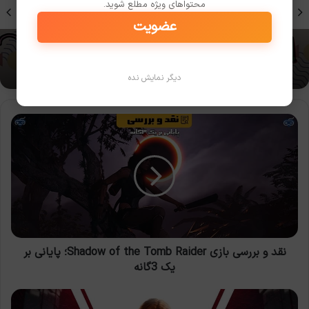
محتواهای ویژه مطلع شوید.
عضویت
سیستم مورد نیاز برای اجرای بازی Pikuniku
دیگر نمایش نده
نقد
و
بررسی
بازی
Shadow
of
the
Tomb
Raider؛
پایانی
نقد و بررسی بازی Shadow of the Tomb Raider؛ پایانی بر
بر
یک 3گانه
یک
3گانه
به‌روزرسانی