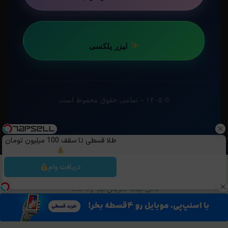
لیزر پلکسی
© ۱۴۰۵ – تمامی حقوق محفوظ است
طلا قسطی تا سقف 100 میلیون تومان
دریافت وام
کپی رایت ©️ 1405 - 1399 | استفاده از مطالب ساویس‌گیم با ذکر منبع و قرار
دادن لینک ساویس‌گیم آزاد است.
تلگرام
خوراک
روبیکا
بله
OpenCritic