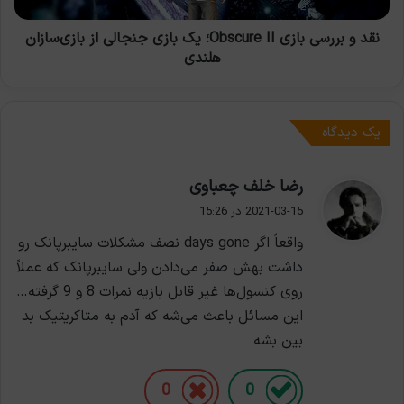
جنجالی
از
نقد و بررسی بازی Obscure II؛ یک بازی جنجالی از بازی‌سازان
بازی‌سازان
هلندی
هلندی
یک دیدگاه
گ
رضا خلف چعباوی
ف
2021-03-15 در 15:26
ت
واقعاً اگر days gone نصف مشکلات سایبرپانک رو
:
داشت بهش صفر می‌دادن ولی سایبرپانک که عملاً
روی کنسول‌ها غیر قابل بازیه نمرات 8 و 9 گرفته…
این مسائل باعث می‌شه که آدم به متاکریتیک بد
بین بشه
0
0