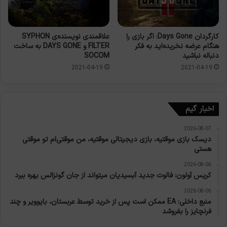
کارگردان Days Gone: اگر بازی را
علاقمندی نویسنده‌ی SYPHON
هنگام عرضه نخریده‌اید به فکر
FILTER و DAYS GONE به ساخت
دنباله نباشید
SOCOM
2021-04-19
2021-04-19
اخبار گیم
2026-08-07
دیسک بازی موقتیه، بازی دیجیتالی موقتیه، من موقتی‌ام تو موقتی
هستی
2026-08-06
کریس آولون: فالوت جدید آبسیدیان میتواند از جان گونزالس بهره ببرد
2026-08-06
منبع داخلی: EA ممکن است پس از خرید توسط عربستان، بایوویر و چند
فرنچایز را بفروشد