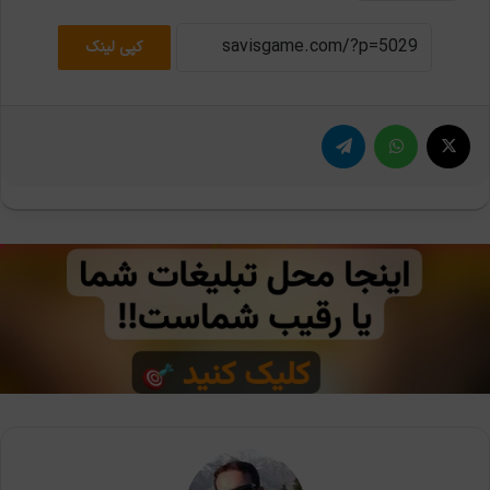
کپی لینک
X
واتس آپ
تلگرام