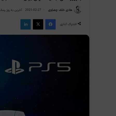
هادی خلف چعباوی
2021-02-27
آخرین به روز رسانی: 2021-2
فیس بوک
X
لینکدین
اشتراک گذاری