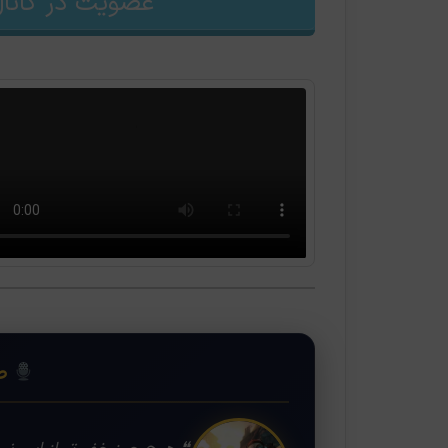
عضویت در کانال
❝
صد