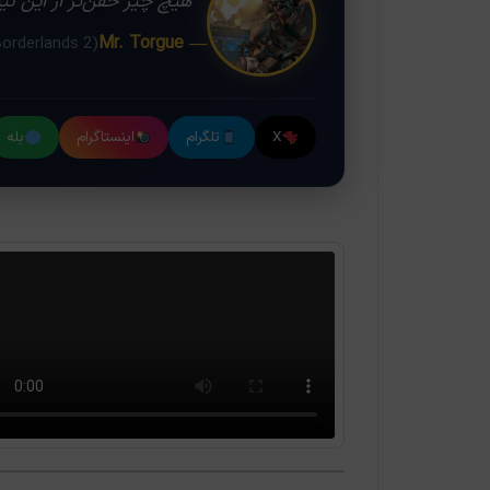
❝ هیچ چیز خفن‌تر از این نی
— Mr. Torgue
(Borderlands 2)
X
تلگرام
اینستاگرام
بله