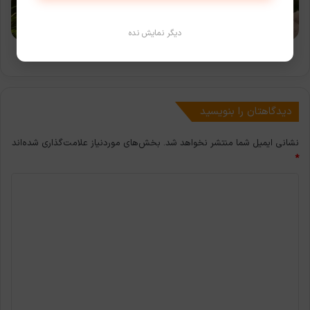
3
هم‌اکنون
دیگر نمایش نده
در
دسترس
پچ نسخه 4 بازی Baldur’s Gate 3 هم‌اکنون در دسترس است
است
دیدگاهتان را بنویسید
نشانی ایمیل شما منتشر نخواهد شد.
بخش‌های موردنیاز علامت‌گذاری شده‌اند
*
د
ی
د
گ
ا
ه
*