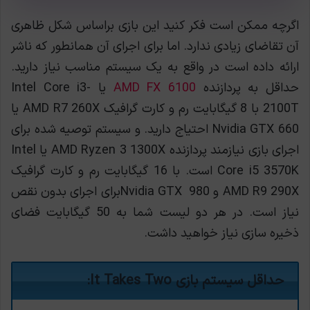
اگرچه ممکن است فکر کنید این بازی براساس شکل ظاهری
آن تقاضای زیادی ندارد. اما برای اجرای آن همانطور که ناشر
ارائه داده است در واقع به یک سیستم مناسب نیاز دارید.
حداقل به پردازنده
AMD FX 6100
یا Intel Core i3-
2100T با 8 گیگابایت رم و کارت گرافیک AMD R7 260X یا
Nvidia GTX 660 احتیاج دارید. و سیستم توصیه شده برای
اجرای بازی نیازمند پردازنده AMD Ryzen 3 1300X یا Intel
Core i5 3570K است. با 16 گیگابایت رم و کارت گرافیک
AMD R9 290X و Nvidia GTX 980برای اجرای بدون نقص
نیاز است. در هر دو لیست شما به 50 گیگابایت فضای
ذخیره سازی نیاز خواهید داشت.
حداقل سیستم بازی It Takes Two: