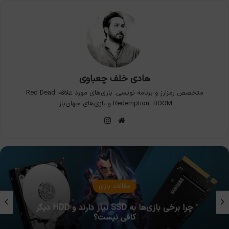
هادی خلف چعباوی
متخصص رمزارز و برنامه نویسی. بازی‌های مورد علاقه: Red Dead
Redemption، DOOM و بازی‌های جهان‌باز.
وبسایت
اینستاگرام
الات بازی
مق
چرا برخی بازی‌ها به SSD نیاز دارند و HDD دیگر
عملکرد خنک‌کننده‌های
ی نیست؟
و 