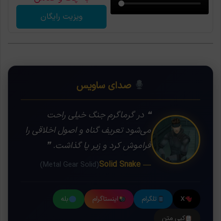
ویزیت رایگان
صدای ساویس
❝ در گرماگرم جنگ خیلی راحت
می‌شود تعریف گناه و اصول اخلاقی را
فراموش کرد و زیر پا گذاشت. ❞
— Solid Snake
(Metal Gear Solid)
X
تلگرام
اینستاگرام
بله
کپی متن