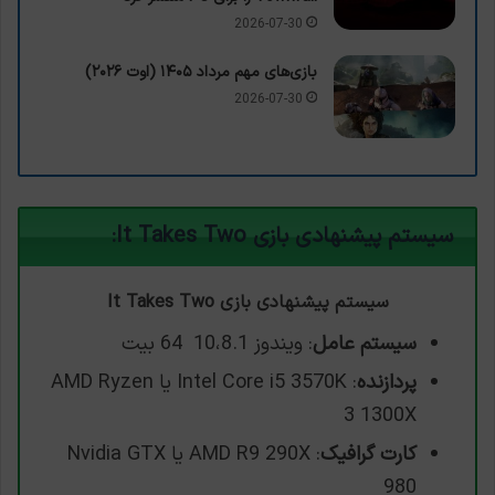
2026-07-30
بازی‌های مهم مرداد ۱۴۰۵ (اوت ۲۰۲۶)
2026-07-30
سیستم پیشنهادی بازی It Takes Two:
سیستم پیشنهادی بازی It Takes Two
سیستم عامل
: ویندوز 10،8.1 64 بیت
پردازنده
: Intel Core i5 3570K یا AMD Ryzen
3 1300X
کارت گرافیک
: AMD R9 290X یا Nvidia GTX
980