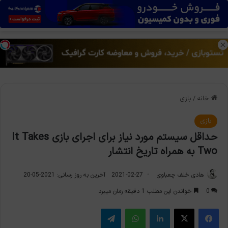
منو
تغی
خانه
/
بازی
بازی
حداقل سیستم مورد نیاز برای اجرای بازی It Takes
Two به همراه تاریخ انتشار
هادی خلف چعباوی
2021-02-27
آخرین به روز رسانی: 2021-05-20
0
خواندن این مطلب 1 دقیقه زمان میبرد
فیس بوک
X
لینکدین
واتس آپ
تلگرام