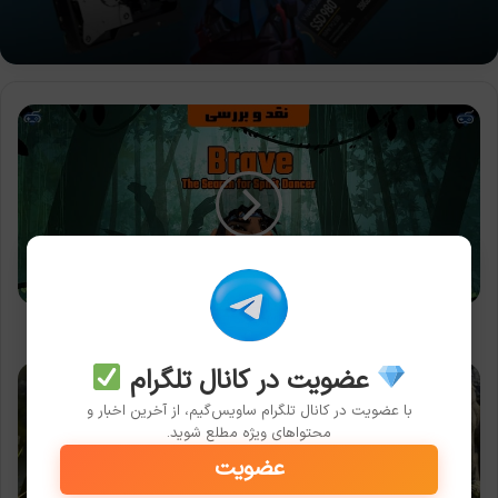
نقد
و
بررسی
بازی
Brave:
The
Search
for
Spirit
Dancer
نقد و بررسی بازی Brave: The Search for Spirit Dancer
عضویت در کانال تلگرام
پچ
نسخه
با عضویت در کانال تلگرام ساویس‌گیم، از آخرین اخبار و
4
محتواهای ویژه مطلع شوید.
بازی
عضویت
Baldur’s
Gate