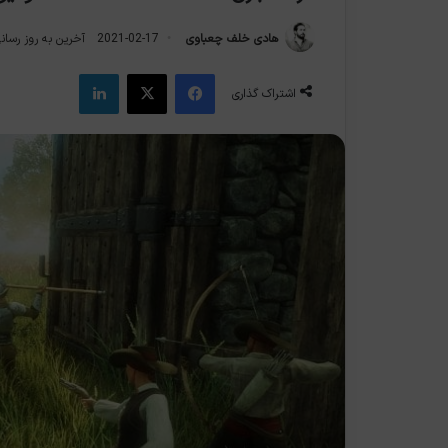
هادی خلف چعباوی
2021-02-17
آخرین به روز رسانی: 2021-2
فیس بوک
X
لینکدین
اشتراک گذاری