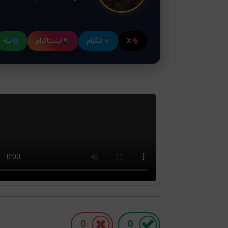
X
تلگرام
اینستاگرام
بله
0
0