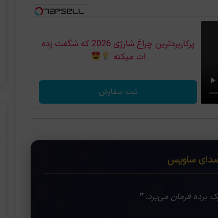
پرکاربردترین چراغ شارژی 2026 که شگفت زده
ات میکنه
ثبت سفارش
ای ساویس
 برده فرمان می‌برد. ❞