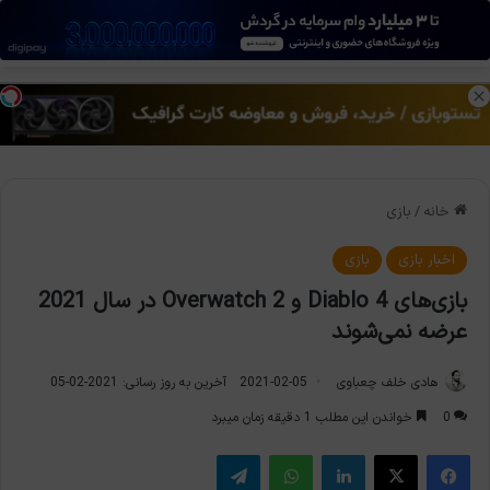
منو
تغی
خانه
/
بازی
اخبار بازی
بازی
بازی‌های Diablo 4 و Overwatch 2 در سال 2021
عرضه نمی‌شوند
هادی خلف چعباوی
2021-02-05
آخرین به روز رسانی: 2021-02-05
0
خواندن این مطلب 1 دقیقه زمان میبرد
فیس بوک
X
لینکدین
واتس آپ
تلگرام