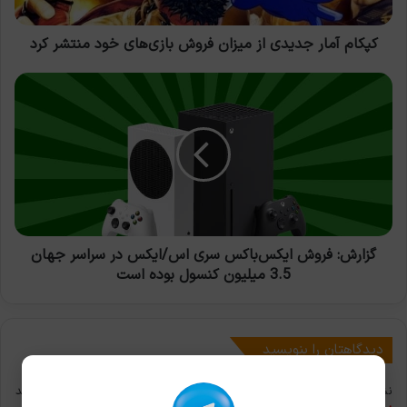
خود
منتشر
کرد
کپکام آمار جدیدی از میزان فروش بازی‌های خود منتشر کرد
گزارش:
فروش
ایکس‌باکس
سری
اس/
ایکس
در
سراسر
جهان
3.5
گزارش: فروش ایکس‌باکس سری اس/ایکس در سراسر جهان
میلیون
3.5 میلیون کنسول بوده است
کنسول
بوده
است
دیدگاهتان را بنویسید
نشانی ایمیل شما منتشر نخواهد شد.
بخش‌های موردنیاز علامت‌گذاری شده‌اند