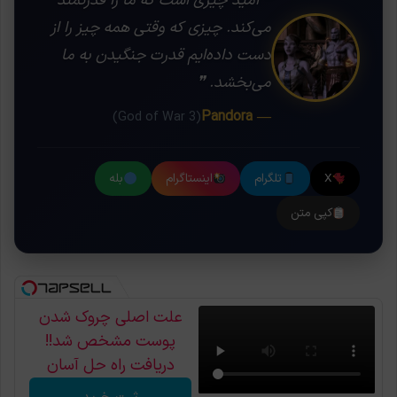
❝ امید چیزی است که ما را قدرتمند
می‌کند. چیزی که وقتی همه چیز را از
دست داده‌ایم قدرت جنگیدن به ما
می‌بخشد. ❞
— Pandora
(God of War 3)
X
تلگرام
اینستاگرام
بله
کپی متن
علت اصلی چروک شدن
پوست مشخص شد!!
دریافت راه حل آسان