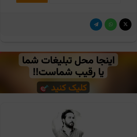
X
واتس آپ
تلگرام