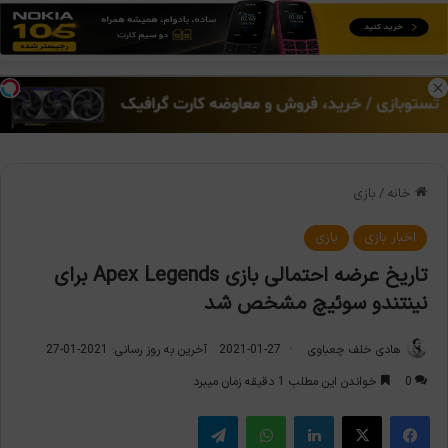
منو
تغی
خانه
/
بازی
اخبار بازی
بازی
تاریخ عرضه احتمالی بازی Apex Legends برای
نینتندو سوئیچ مشخص شد
هادی خلف چعباوی
2021-01-27
آخرین به روز رسانی: 2021-01-27
0
خواندن این مطلب 1 دقیقه زمان میبرد
فیس بوک
X
لینکدین
واتس آپ
تلگرام