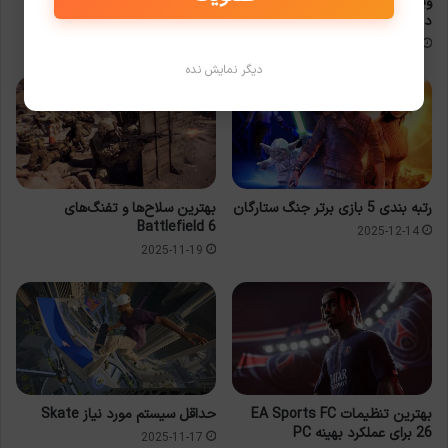
بهترین تنظیمات گرافیکی بازی
وینس زامپلا، پدر معنوی کالاف
Battlefield 6 برای کامپیوتر
دیوتی در حادثه رانندگی درگذشت
2025-12-20
2025-12-23
دیگر نمایش نده
رتبه بندی 5 بازی برتر جنگ ستارگان
بهترین سلاح‌ها و تفنگ‌های
Battlefield 6
2025-12-14
2025-11-19
بهترین تنظیمات EA Sports FC
حداقل سیستم مورد نیاز Skate
26 برای عملکرد بهینه PC
2025-11-17