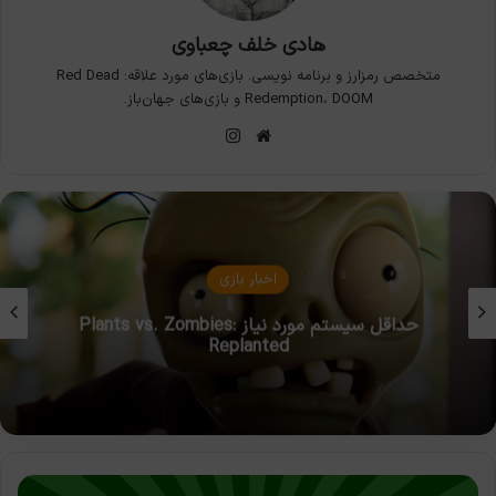
هادی خلف چعباوی
متخصص رمزارز و برنامه نویسی. بازی‌های مورد علاقه: Red Dead
Redemption، DOOM و بازی‌های جهان‌باز.
وبسایت
اینستاگرام
مقالات بازی
:
بیوگرافی جوزف فارس | نابغه خلاق
ایکس