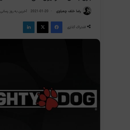
رضا خلف چعباوی
2021-01-20
آخرین به روز رسانی: 2021-01-2
فیس بوک
X
لینکدین
اشتراک گذاری