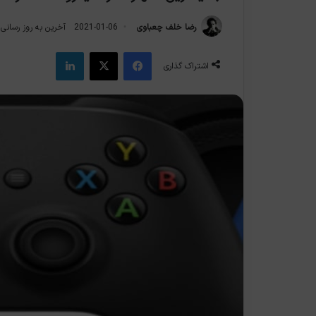
رضا خلف چعباوی
2021-01-06
آخرین به روز رسانی: 2021-05-8
فیس بوک
X
لینکدین
اشتراک گذاری