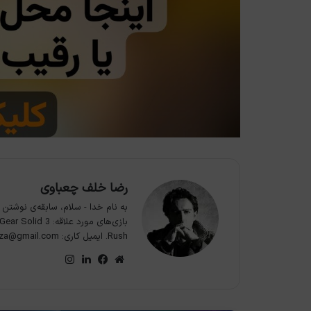
رضا خلف چعباوی
Rush. ایمیل کاری: khc.reza@gmail.com
وبسایت
فیس
لینکدین
اینستاگرام
بوک