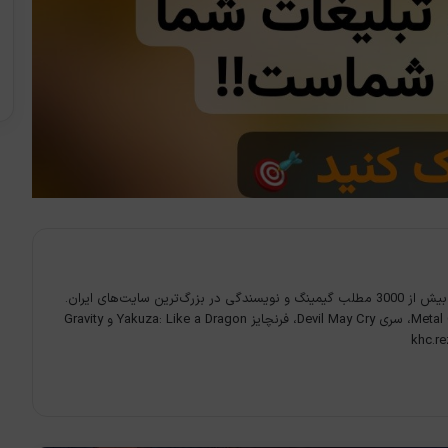
به نام خدا - سلام، سابقه‌ی نوشتن بیش از 3000 مطلب گیمینگ و نویسندگی در بزرگ‌ترین سایت‌های ایران.
بازی‌های مورد علاقه: Metal Gear Solid 3، سری Devil May Cry، فرنچایز Yakuza: Like a Dragon و Gravity