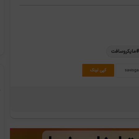
مایکروسافت
کپی لینک