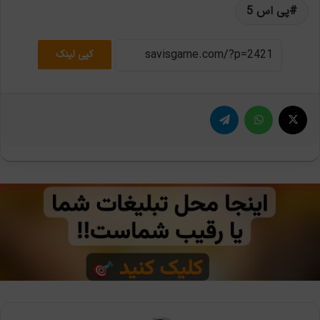
پی اس 5
کپی لینک
X
واتس آپ
تلگرام