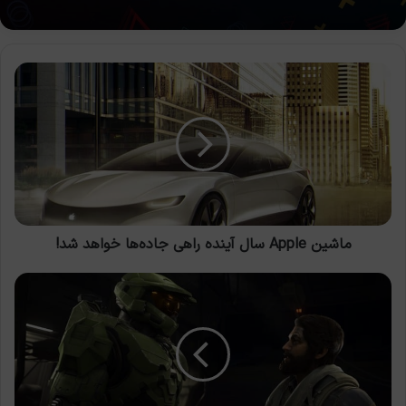
ماشین
Apple
سال
آینده
راهی
جاده‌ها
خواهد
شد!
ماشین Apple سال آینده راهی جاده‌ها خواهد شد!
Halo
Infinite
نسخه‌ی
ایکس‌باکس
وان
کنسل
نشده