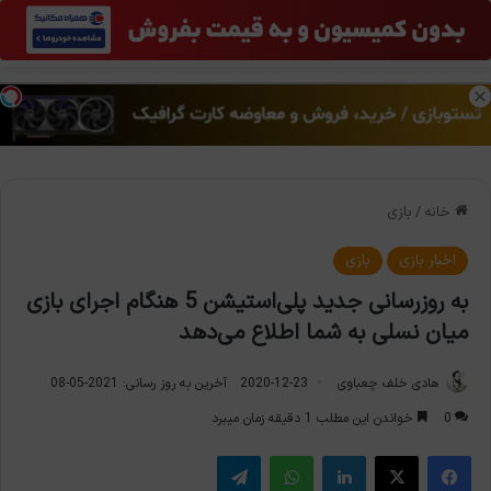
منو
تغی
خانه
/
بازی
اخبار بازی
بازی
به روزرسانی جدید پلی‌استیشن 5 هنگام اجرای بازی
میان نسلی به شما اطلاع می‌دهد
هادی خلف چعباوی
2020-12-23
آخرین به روز رسانی: 2021-05-08
0
خواندن این مطلب 1 دقیقه زمان میبرد
فیس بوک
X
لینکدین
واتس آپ
تلگرام