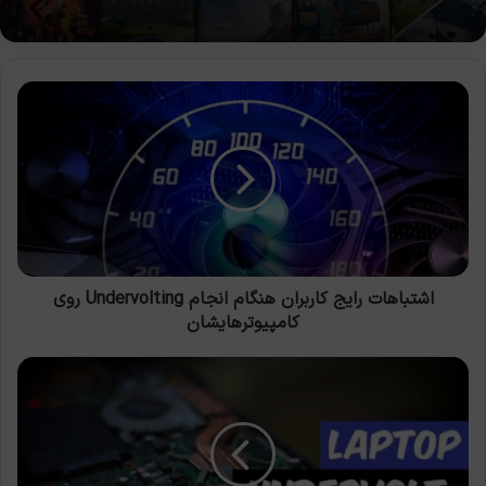
اشتباهات
رایج
کاربران
هنگام
انجام
Undervolting
روی
کامپیوترهایشان
اشتباهات رایج کاربران هنگام انجام Undervolting روی
کامپیوترهایشان
چگونه
با
Undervolting
عملکرد
لپ‌تاپ
خود