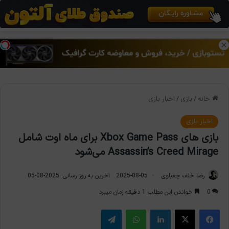
منو
تغی
خانه
/
بازی
/
اخبار بازی
اخبار بازی
بازی های Xbox Game Pass برای ماه اوت شامل
Assassin’s Creed Mirage می‌شود
رضا خلف چعباوی
2025-08-05
آخرین به روز رسانی: 2025-08-05
0
خواندن این مطلب 1 دقیقه زمان میبرد
فیس بوک
X
لینکدین
واتس آپ
تلگرام