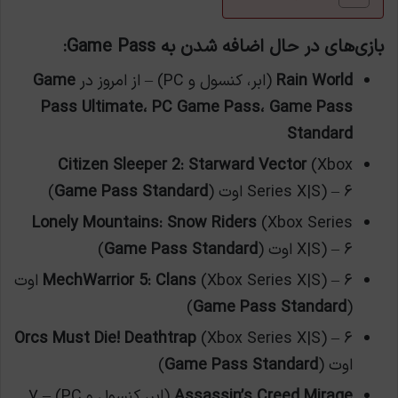
بازی‌های در حال اضافه شدن به Game Pass:
Rain World
(ابر، کنسول و PC) – از امروز در
Game
Pass Ultimate، PC Game Pass، Game Pass
Standard
Citizen Sleeper 2: Starward Vector
(Xbox
Series X|S) – ۶ اوت (
Game Pass Standard
)
Lonely Mountains: Snow Riders
(Xbox Series
X|S) – ۶ اوت (
Game Pass Standard
)
MechWarrior 5: Clans
(Xbox Series X|S) – ۶ اوت
)
Game Pass Standard
(
Orcs Must Die! Deathtrap
(Xbox Series X|S) – ۶
اوت (
Game Pass Standard
)
Assassin’s Creed Mirage
(ابر، کنسول و PC) – ۷