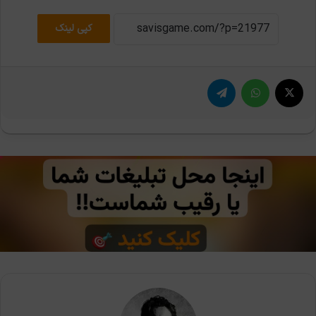
کپی لینک
X
واتس آپ
تلگرام