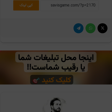
کپی لینک
X
واتس آپ
تلگرام