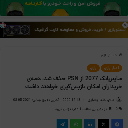
منو
تغی
خانه
/
بازی
اخبار بازی
بازی
سایبرپانک 2077 از PSN حذف شد، همه‌ی
خریداران امکان بازپس‌گیری خواهند داشت
هادی خلف چعباوی
2020-12-18
آخرین به روز رسانی: 2021-05-08
0
خواندن این مطلب 1 دقیقه زمان میبرد
فیس بوک
X
لینکدین
واتس آپ
تلگرام