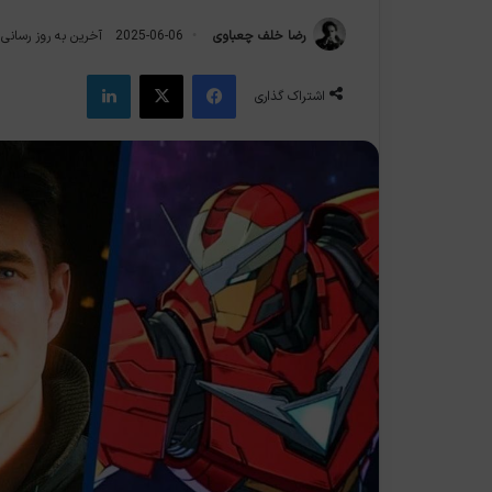
رضا خلف چعباوی
2025-06-06
آخرین به روز رسانی: 2025-06-6
فیس بوک
X
لینکدین
اشتراک گذاری