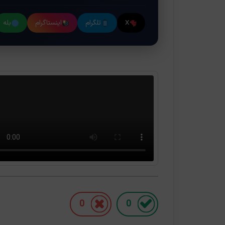
X
تلگرام
اینستاگرام
بله
0
0