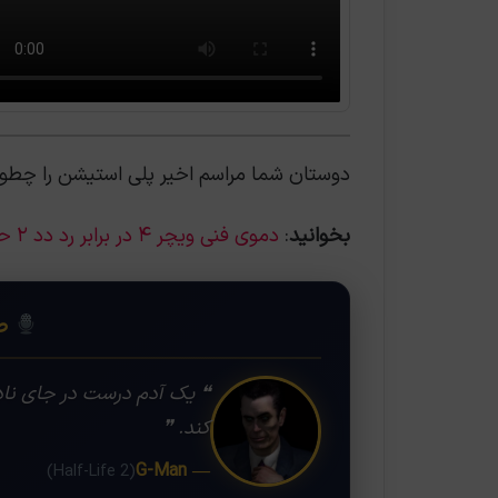
دوستان شما مراسم اخیر پلی استیشن را چطور ارزیابی می‌
بخوانید
:
دموی فنی ویچر ۴ در برابر رد دد ۲ حرفی برای گفتن ندارد
❝
صد
❝ یک آدم درست در جای نادر
کند. ❞
— G-Man
(Half-Life 2)