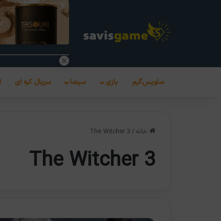
ساویس‌گیم
بازی
سینما
سریال کره ای
ا
خانه
/
The Witcher 3
The Witcher 3