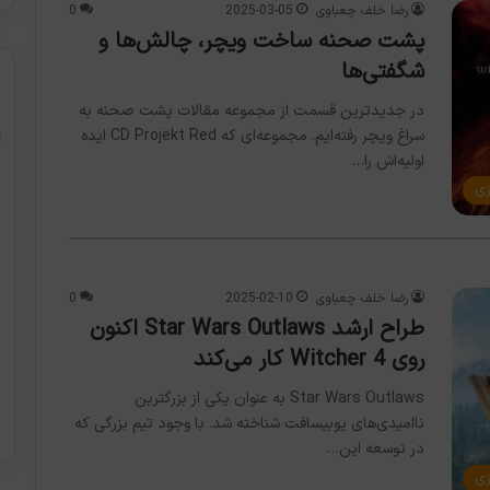
رضا خلف چعباوی
2025-03-05
0
پشت صحنه ساخت ویچر، چالش‌ها و
شگفتی‌ها
در جدیدترین قسمت از مجموعه مقالات پشت صحنه به
سراغ ویچر رفته‌ایم. مجموعه‌ای که CD Projekt Red ایده
اولیه‌اش را…
زی
رضا خلف چعباوی
2025-02-10
0
طراح ارشد Star Wars Outlaws اکنون
روی Witcher 4 کار می‌کند
Star Wars Outlaws به عنوان یکی از بزرگترین
ناامیدی‌های یوبیسافت شناخته شد. با وجود تیم بزرگی که
در توسعه این…
زی