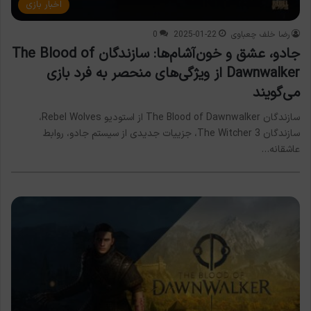
اخبار بازی
رضا خلف چعباوی
2025-01-22
0
جادو، عشق و خون‌آشام‌ها: سازندگان The Blood of
Dawnwalker از ویژگی‌های منحصر به فرد بازی
می‌گویند
سازندگان The Blood of Dawnwalker از استودیو Rebel Wolves،
سازندگان The Witcher 3، جزییات جدیدی از سیستم جادو، روابط
عاشقانه…