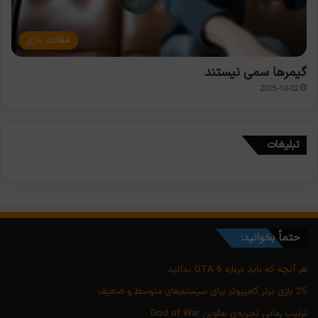
مقالات بازی
گیمرها سمی نیستند
2025-10-02
تبلیغات
حتماً بخوانید:
هر آنچه که باید درباره GTA 6 بدانید
25 بازی برتر کامپیوتر برای سیستم‌های متوسط و ضعیف
ترتیب زمانی تجربه‌ی عناوین God of War