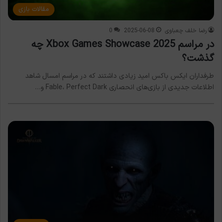
مقالات بازی
رضا خلف چعباوی
2025-06-08
0
در مراسم Xbox Games Showcase 2025 چه
گذشت؟
طرفداران ایکس باکس امید زیادی داشتند که در مراسم امسال شاهد
اطلاعات جدیدی از بازی‌های انحصاری Fable، Perfect Dark و…