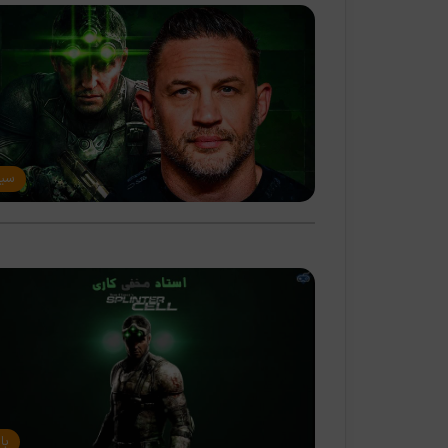
سین
با