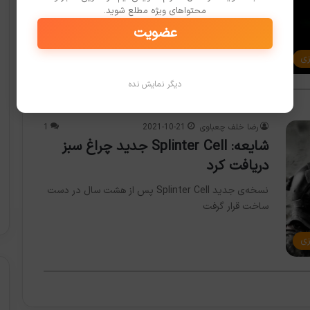
در ادامه به انتظارات طرفداران در خصوص این بازی
محتواهای ویژه مطلع شوید.
خواهیم پرداخت. طرفداران از بازآفرینی Splinter Cell چه
عضویت
می‌خواهند؟
زی
دیگر نمایش نده
رضا خلف چعباوی
2021-10-21
1
شایعه: Splinter Cell جدید چراغ سبز
دریافت کرد
نسخه‌ی جدید Splinter Cell پس از هشت سال در دست
ساخت قرار گرفت
زی