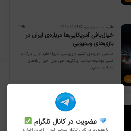
رضا خلف چعباوی
2024-10-05
0
خیال‌بافی آمریکایی‌ها درباره‌ی ایران در
بازی‌های ویدیویی
دشمنی دیرینه‌ی کشور تروریستی آمریکا علیه ایران بزرگ بر
کسی پوشیده نیست، یانکی‌ها طی قرن اخیر از راه‌های
مختلف سعی…
زی
رضا خلف چعباوی
2022-01-07
2
طرفداران از بازآفرینی Splinter Cell چه
عضویت در کانال تلگرام
می‌خواهند؟
با عضویت در کانال تلگرام ساویس‌گیم، از آخرین اخبار و