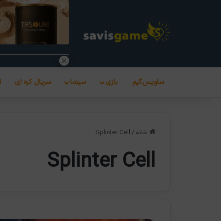
ساویس‌گیم
بازی
سینما
سریال کره ای
ا
خانه
/
Splinter Cell
Splinter Cell