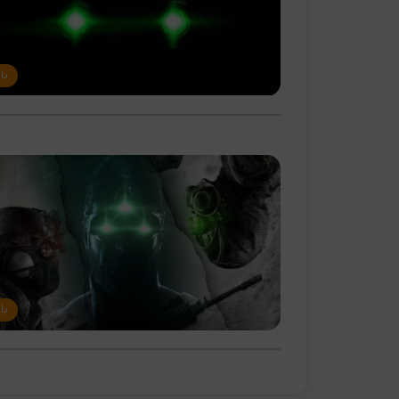
با
با