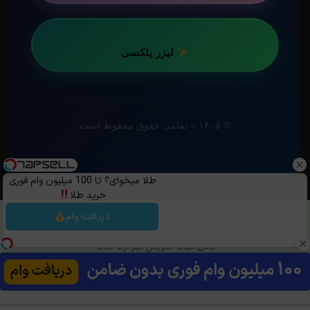
لیزر پلکسی
© ۱۴۰۵ – تمامی حقوق محفوظ است
طلا میخوای؟ تا 100 میلیون وام فوری
خرید طلا
دریافت وام
کپی رایت ©️ 1405 - 1399 | استفاده از مطالب ساویس‌گیم با ذکر منبع و قرار
دادن لینک ساویس‌گیم آزاد است.
تلگرام
خوراک
روبیکا
بله
OpenCritic