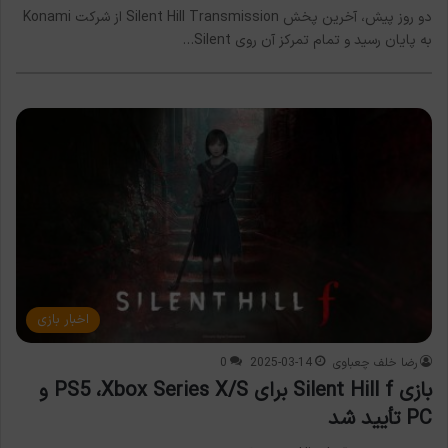
دو روز پیش، آخرین پخش Silent Hill Transmission از شرکت Konami
به پایان رسید و تمام تمرکز آن روی Silent…
اخبار بازی
رضا خلف چعباوی
2025-03-14
0
بازی Silent Hill f برای PS5 ،Xbox Series X/S و
PC تأیید شد