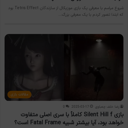
شروع مراسم با معرفی یک بازی موزیکال از سازندگان Tetris Effect بود
که ابتدا تصور کردم با یک معرفی بزرگ…
مقالات بازی
رضا خلف چعباوی
2025-03-17
0
بازی Silent Hill f کاملاً با سری اصلی متفاوت
خواهد بود، آیا بیشتر شبیه Fatal Frame است؟