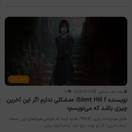
اخبار بازی
رضا خلف چعباوی
2025-03-14
0
نویسنده Silent Hill f: «مشکلی ندارم اگر این آخرین
چیزی باشد که می‌نویسم»
طراح موجودات بازی، “Kera”، اشاره کرده که طراحی هیولاهای این نسخه
“سخت‌ترین” کار او بوده، زیرا باید تمام آنچه پیش…