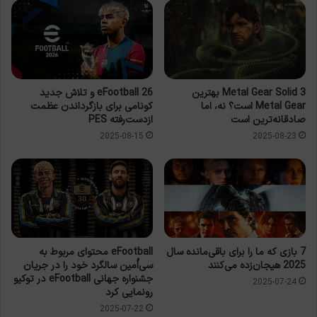
Metal Gear Solid 3 بهترین
eFootball 26 و تلاش جدید
Metal Gear است؟ نه، اما
کونامی برای بازگرداندن عظمت
صادقانه‌ترین است
ازدست‌رفته PES
2025-08-15
2025-08-23
7 بازی که ما را برای باقی‌مانده سال
eFootball محتوای مربوط به
2025 هیجان‌زده می‌کنند
سی‌اُمین سالگرد خود را در جریان
جشنواره جهانی eFootball در توکیو
2025-07-24
رونمایی کرد
2025-07-22