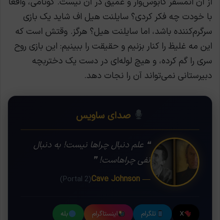
از آن اتمسفر کابوس‌وار و عمیق در آن نیست. کونامی، واقعاً
با خودت چه فکر کردی؟ سایلنت هیل اف شاید یک بازی
سرگرم‌کننده باشد، اما سایلنت هیل؟ هرگز. وقتش است که
این مه غلیظ را کنار بزنیم و حقیقت را ببینیم: این بازی روح
سری را گم کرده، و هیچ لوله‌ای در دست یک دختربچه
دبیرستانی نمی‌تواند آن را نجات دهد.
صدای ساویس
❝ علم دنبال چراها نیست! به دنبال
نفی چراهاست! ❞
— Cave Johnson
(Portal 2)
X
تلگرام
اینستاگرام
بله