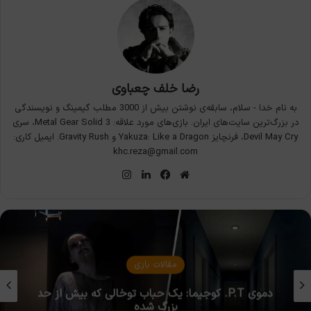
رضا خلف چعباوی
به نام خدا - سلام، سابقه‌ی نوشتن بیش از 3000 مطلب گیمینگ و نویسندگی
در بزرگ‌ترین سایت‌های ایران. بازی‌های مورد علاقه: Metal Gear Solid 3، سری
Devil May Cry، فرنچایز Yakuza: Like a Dragon و Gravity Rush. ایمیل کاری:
khc.reza@gmail.com
وبسایت
فیس
لینکدین
اینستاگرام
بوک
مقالات بازی
دموی P.T. کوجیما: یک حباب توخالی که بیش از حد
بزرگ شده