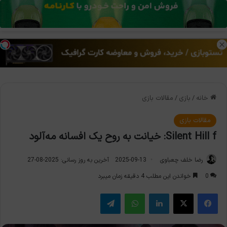
منو
تغی
خانه
/
بازی
/
مقالات بازی
مقالات بازی
Silent Hill f: خیانت به روح یک افسانه مه‌آلود
رضا خلف چعباوی
2025-09-13
آخرین به روز رسانی: 2025-08-27
0
خواندن این مطلب 4 دقیقه زمان میبرد
فیس بوک
X
لینکدین
واتس آپ
تلگرام