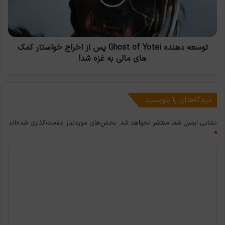
پس
از
اخراج
خواستار
کمک
توسعه دهنده Ghost of Yotei پس از اخراج خواستار کمک
های
های مالی به غزه شد!
مالی
به
غزه
شد!
دیدگاهتان را بنویسید
نشانی ایمیل شما منتشر نخواهد شد.
بخش‌های موردنیاز علامت‌گذاری شده‌اند
*
د
ی
د
گ
ا