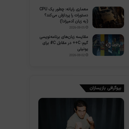
معماری رایانه: چطور یک CPU
دستورات را پردازش می‌کند؟
(به زبان آدمیزاد!)
2026-08-05
مقایسه زبان‌های برنامه‌نویسی
گیم: C++ در مقابل C# برای
یونیتی
2026-08-02
بیوگرافی بازیسازان