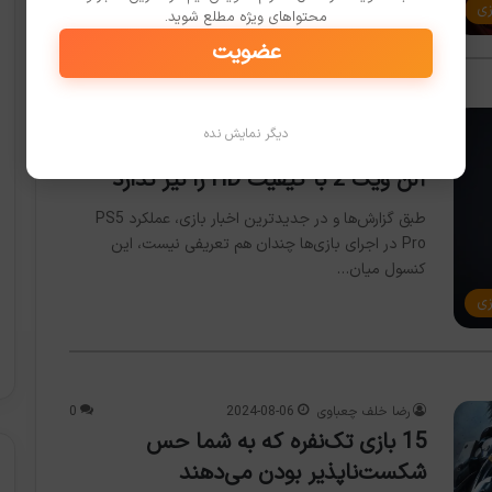
زی
محتواهای ویژه مطلع شوید.
عضویت
رضا خلف چعباوی
2024-09-16
0
دیگر نمایش نده
پلی استیشن 5 پرو حتی توان اجرای بازی
آلن ویک 2 با کیفیت HD را نیز ندارد
طبق گزارش‌ها و در جدیدترین اخبار بازی، عملکرد PS5
Pro در اجرای بازی‌ها چندان هم تعریفی نیست، این
کنسول میان…
زی
رضا خلف چعباوی
2024-08-06
0
15 بازی تک‌نفره که به شما حس
شکست‌ناپذیر بودن می‌دهند