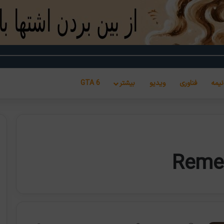
نیمه
فناوری
ویدیو
بیشتر
GTA 6
Reme