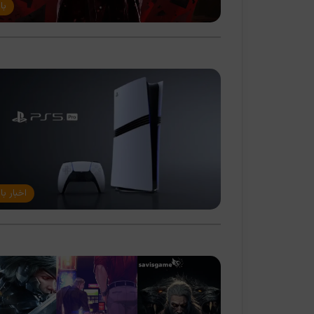
با
اخبار با