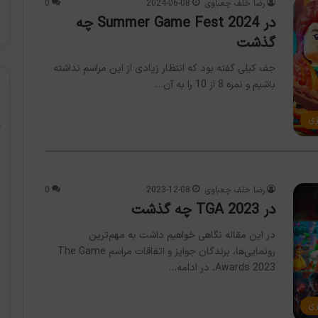
رضا خلف چعباوی
2024-06-08
0
در Summer Game Fest 2024 چه
گذشت
جف کیلی گفته بود که انتظار زیادی از این مراسم نداشته‌
باشیم و نمره 8 از 10 را به آن…
زی
رضا خلف چعباوی
2023-12-08
0
در TGA 2023 چه گذشت
در این مقاله نگاهی خواهیم داشت به مهم‌ترین
رونمایی‌ها، برندگان جوایز و اتفاقات مراسم The Game
Awards 2023، در ادامه…
زی