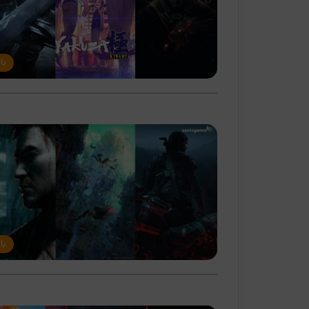
با
با