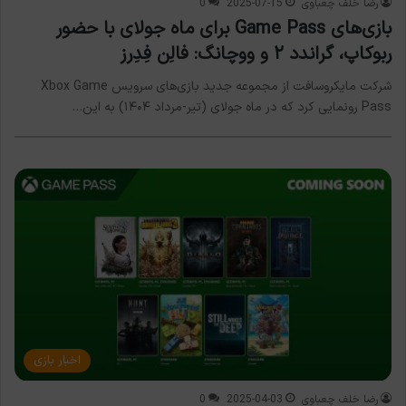
رضا خلف چعباوی
2025-07-15
0
بازی‌های Game Pass برای ماه جولای با حضور
ربوکاپ، گراندد ۲ و ووچانگ: فالِن فِدِرز
شرکت مایکروسافت از مجموعه جدید بازی‌های سرویس Xbox Game
Pass رونمایی کرد که در ماه جولای (تیر-مرداد ۱۴۰۴) به این…
اخبار بازی
رضا خلف چعباوی
2025-04-03
0