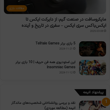
مقالات بازی
مایکروسافت در صنعت گیم: از دایرکت ایکس تا
ایکس‌باکس سری ایکس – سفری در تاریخ و آینده
2025-03-08
5 بازی برتر Telltale Games
2024-11-21
این استودیوی همه فن حریف | 10 بازی برتر
Insomniac Games
2024-11-12
پیشنهاد انیمه
نقد و بررسی روانشناختی شخصیت‌های ماندگار
انیمه (مطالعه موردی)