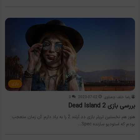
بازی
رضا خلف چعباوی
2023-07-02
0
بررسی بازی Dead Island 2
هنوز هم نخستین تریلر بازی دد آیلند 2 را به یاد دارم. آن زمان متعجب
بودم که استودیو سازنده Spec…