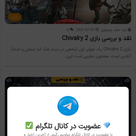
بازی
رضا خلف چعباوی
2021-07-07
0
نقد و بررسی بازی Chivalry 2
بازی Chivalry 2 یک عنوان اول شخص در سبک هک اند اسلش و تماماً
آنلاین است. معجون عجیبی است این…
عضویت در کانال تلگرام
با عضویت در کانال تلگرام ساویس‌گیم، از آخرین اخبار و