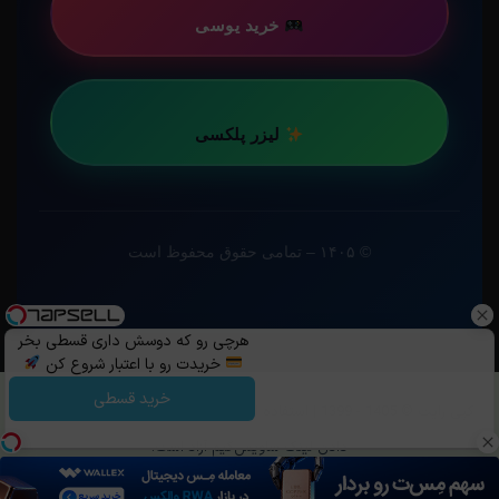
خرید یوسی
لیزر پلکسی
© ۱۴۰۵ – تمامی حقوق محفوظ است
هرچی رو که دوسش داری قسطی بخر
خریدت رو با اعتبار شروع کن
خرید قسطی
کپی رایت ©️ 1405 - 1399 | استفاده از مطالب ساویس‌گیم با ذکر منبع و قرار
دادن لینک ساویس‌گیم آزاد است.