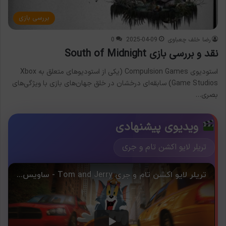
بررسی بازی
رضا خلف چعباوی
2025-04-09
0
نقد و بررسی بازی South of Midnight
استودیوی Compulsion Games (یکی از استودیوهای متعلق به Xbox
Game Studios) سابقه‌ای درخشان در خلق جهان‌های بازی با ویژگی‌های
بصری…
ویدیوی پیشنهادی
تریلر لایو اکشن تام و جری