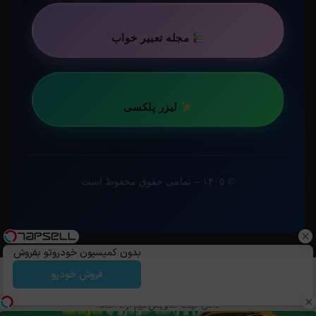
مجله تعبیر خواب
لیزر پلکسی
© ۱۴۰۵ – تمامی حقوق محفوظ است
بدون کمیسیون خودروتو بفروش
فروش خودرو
کپی رایت ©️ 1405 - 1399 | استفاده از مطالب ساویس‌گیم با ذکر منبع و قرار
دادن لینک ساویس‌گیم آزاد است.