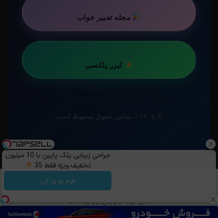
مجله تعبیر خواب
لیزر پلکسی
© ۱۴۰۵ – تمامی حقوق محفوظ است
جراحی زیبایی پلک پایین با 10 میلیون
تخفیف ویژه فقط 35
فرم رو پر کن
کپی رایت ©️ 1405 - 1399 | استفاده از مطالب ساویس‌گیم با ذکر منبع و قرار
دادن لینک ساویس‌گیم آزاد است.