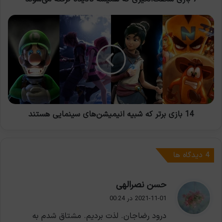
14
بازی
برتر
که
شبیه
انیمیشن‌های
سینمایی
هستند
14 بازی برتر که شبیه انیمیشن‌های سینمایی هستند
‫4 دیدگاه ها
گ
حسن نصرالهی
ف
2021-11-01 در 00:24
ت
درود رضاجان. لذت بردیم. مشتاق شدم به
: