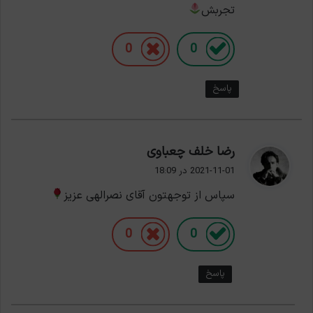
تجربش
0
0
پاسخ
گ
رضا خلف چعباوی
ف
2021-11-01 در 18:09
ت
سپاس از توجهتون آقای نصرالهی عزیز
:
0
0
پاسخ