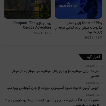
State of Play ژاپن تلاش
بررسی بازی Dinopunk: The
مذبوحانه سونی برای گدایی توجه از
Cacops Adventure
ژاپنی‌ها بود
2025-11-10
2025-11-12
اخبار گیم
2026-08-07
دیسک بازی موقتیه، بازی دیجیتالی موقتیه، من موقتی‌ام تو موقتی
هستی
2026-08-06
کریس آولون: فالوت جدید آبسیدیان میتواند از جان گونزالس بهره ببرد
2026-08-06
منبع داخلی: EA ممکن است پس از خرید توسط عربستان، بایوویر و چند
فرنچایز را بفروشد