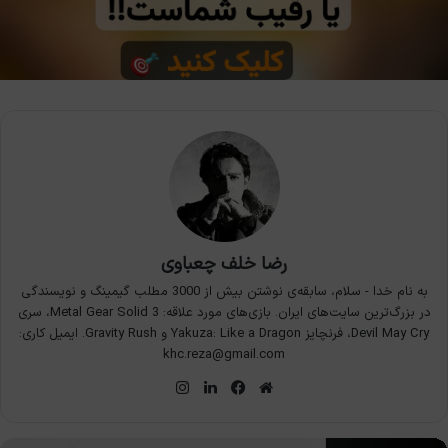
رضا خلف چعباوی
به نام خدا - سلام، سابقه‌ی نوشتن بیش از 3000 مطلب گیمینگ و نویسندگی
در بزرگ‌ترین سایت‌های ایران. بازی‌های مورد علاقه: Metal Gear Solid 3، سری
Devil May Cry، فرنچایز Yakuza: Like a Dragon و Gravity Rush. ایمیل کاری:
khc.reza@gmail.com
وبسایت
فیس
لینکدین
اینستاگرام
بوک