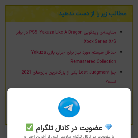
مطالب زیر را از دست ندهید:
مقایسه‌ی ویدئویی Yakuza Like A Dragon؛ PS5 در برابر
Xbox Series X/S
حداقل سیستم مورد نیاز برای اجرای بازی Yakuza
Remastered Collection
چرا Lost Judgment یکی از بزرگ‌ترین بازی‌های 2021
است؟
7 بازی شگفت‌انگیزی که همیشه نادیده گرفته می‌شوند
SJW؛ سرطانی که به جان هنرصنعت بازی‌های ویدئویی افتاده
است
عضویت در کانال تلگرام
با عضویت در کانال تلگرام ساویس‌گیم، از آخرین اخبار و