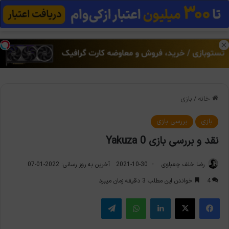
منو
تغی
خانه
/
بازی
بازی
بررسی بازی
نقد و بررسی بازی Yakuza 0
رضا خلف چعباوی
2021-10-30
آخرین به روز رسانی: 2022-01-07
4
خواندن این مطلب 3 دقیقه زمان میبرد
فیس بوک
X
لینکدین
واتس آپ
تلگرام