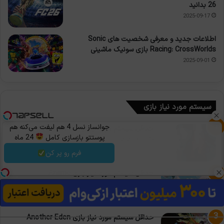
26 بدانید
2025-09-17
اطلاعات جدید و معرفی شخصیت های Sonic
Racing: CrossWorlds بازی سونیک ماشینی
2025-09-01
سیستم مورد نیاز بازی
جوانساز نسل 4 هم لیفت می‌کنه هم
حداقل سیستم مورد نیاز بازی Aphelion
پوستتو بازسازی کامل
24 ماه
2026-06-07
ماندگاری
فرم رو پر کن
حداقل سیستم مورد نیاز بازی Aniimo
2026-06-06
حداقل سیستم مورد نیاز بازی Another Eden