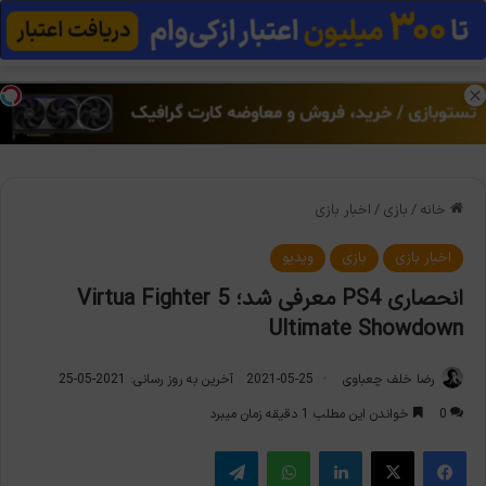
منو
تغی
خانه
/
بازی
/
اخبار بازی
اخبار بازی
بازی
ویدیو
انحصاری PS4 معرفی شد؛ Virtua Fighter 5
Ultimate Showdown
رضا خلف چعباوی
2021-05-25
آخرین به روز رسانی: 2021-05-25
0
خواندن این مطلب 1 دقیقه زمان میبرد
فیس بوک
X
لینکدین
واتس آپ
تلگرام