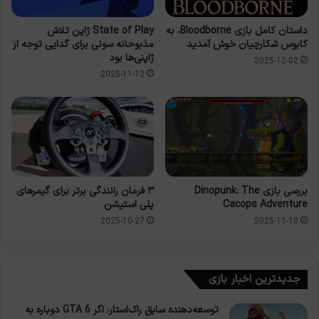
داستان کامل بازی Bloodborne، به
State of Play ژاپن تلاش
کابوس شکارچیان خوش آمدید
مذبوحانه سونی برای گدایی توجه از
ژاپنی‌ها بود
2025-12-02
2025-11-12
بررسی بازی Dinopunk: The
۳ فرمان رانندگی برتر برای گیمرهای
Cacops Adventure
پلی استیشن
2025-10-27
2025-11-10
جدیدترین اخبار بازی
توسعه‌دهنده سابق راک‌استار: اگر GTA 6 دوباره به