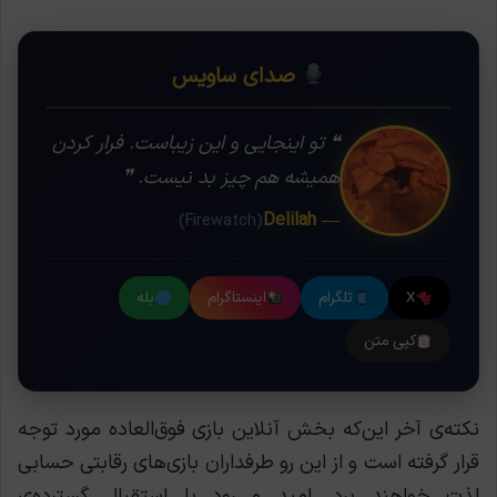
صدای ساویس
❝ تو اینجایی و این زیباست. فرار کردن
همیشه هم چیز بد نیست. ❞
— Delilah
(Firewatch)
X
تلگرام
اینستاگرام
بله
کپی متن
نکته‌ی آخر این‌که بخش آنلاین بازی فوق‌العاده مورد توجه
قرار گرفته است و از این رو طرفداران بازی‌های رقابتی حسابی
لذت خواهند برد. امید می‌رود با استقبال گسترده‌ی