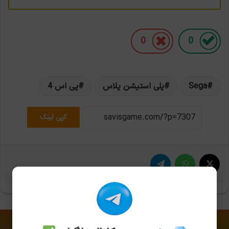
0
0
Sega
پلی استیشن پلاس
پی اس 4
کپی لینک
X
واتس آپ
تلگرام