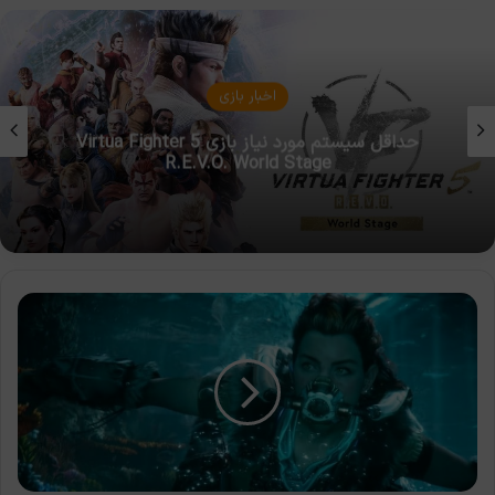
مقالات بازی
۵ راه برای آزاد کردن فضای ذخیره سازی پلی
استیشن ۴
تاریخ
نمایش
جدید
بازی
Horizon
Forbidden
West
مشخص
شد