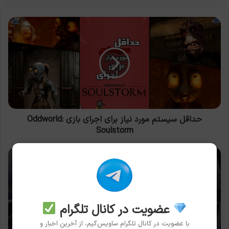
حداقل
سیستم
مورد
نیاز
برای
اجرای
بازی
Oddworld:
Soulstorm
حداقل سیستم مورد نیاز برای اجرای بازی Oddworld:
Soulstorm
نقشه
جهان
باز
Dying
Light
2
عضویت در کانال تلگرام
چهار
با عضویت در کانال تلگرام ساویس‌گیم، از آخرین اخبار و
برابر