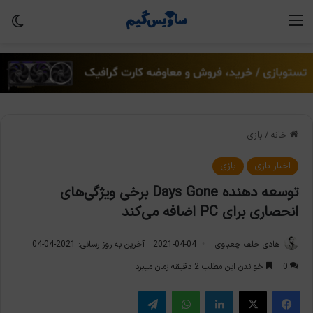
منو
تغی
خانه
/
بازی
اخبار بازی
بازی
توسعه دهنده Days Gone برخی ویژگی‌های
انحصاری برای PC اضافه می‌کند
هادی خلف چعباوی
2021-04-04
آخرین به روز رسانی: 2021-04-04
0
خواندن این مطلب 2 دقیقه زمان میبرد
فیس بوک
X
لینکدین
واتس آپ
تلگرام