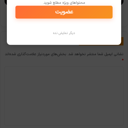
محتواهای ویژه مطلع شوید.
بزرگتر
عضویت
از
نقشه جهان باز Dying Light 2 چهار برابر بزرگتر از نسخه
نسخه
اصلی خواهد بود
اصلی
خواهد
دیگر نمایش نده
بود
دیدگاهتان را بنویسید
نشانی ایمیل شما منتشر نخواهد شد.
بخش‌های موردنیاز علامت‌گذاری شده‌اند
*
د
ی
د
گ
ا
ه
*