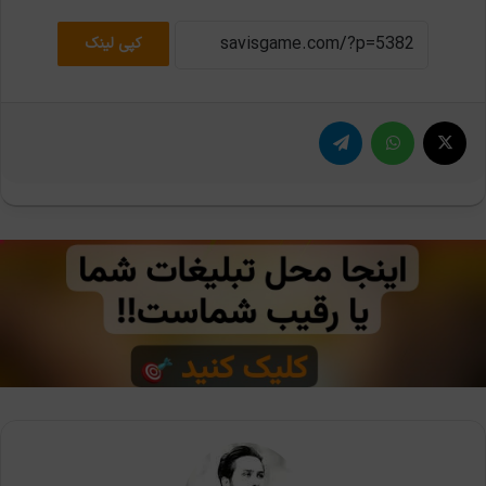
کپی لینک
X
واتس آپ
تلگرام