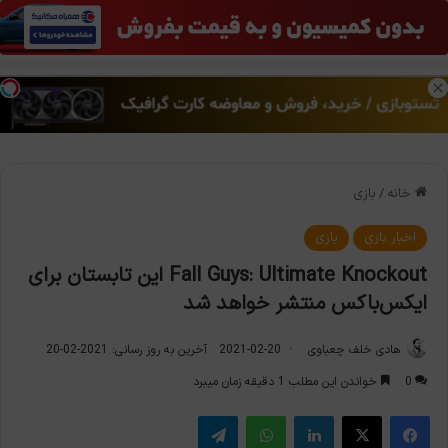
منو
تغی
خانه
/
بازی
اخبار بازی
بازی
Fall Guys: Ultimate Knockout این تابستان برای
ایکس‌باکس منتشر خواهد شد
هادی خلف چعباوی
2021-02-20
آخرین به روز رسانی: 2021-02-20
0
خواندن این مطلب 1 دقیقه زمان میبرد
فیس بوک
X
لینکدین
واتس آپ
تلگرام