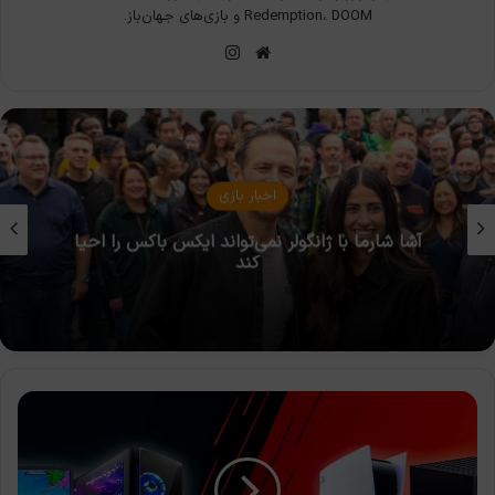
Redemption، DOOM و بازی‌های جهان‌باز.
وبسایت
اینستاگرام
اخبار بازی
آشا شارما با ژانگولر نمی‌تواند ایکس باکس را احیا
کند
مقایسه‌ی
فناوری
رهگیری
پرتو
در