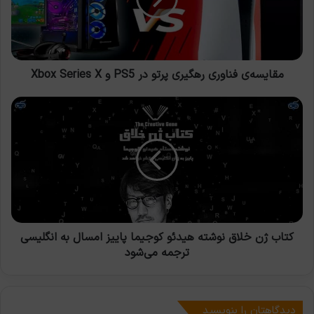
PS5
و
Xbox
Series
X
مقایسه‌ی فناوری رهگیری پرتو در PS5 و Xbox Series X
کتاب
ژن
خلاق
نوشته
هیدئو
کوجیما
پاییز
امسال
به
انگلیسی
کتاب ژن خلاق نوشته هیدئو کوجیما پاییز امسال به انگلیسی
ترجمه
ترجمه می‌شود
می‌شود
دیدگاهتان را بنویسید