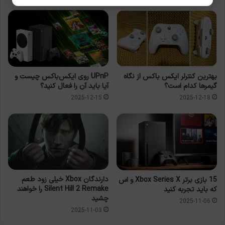
UPnP روی ایکس‌باکس چیست و
بهترین کنترلر ایکس باکس از نگاه
آیا باید آن را فعال کنید؟
گیمرها کدام است؟
2025-12-15
2025-12-18
دارندگان Xbox خیلی زود طعم
15 بازی برتر Xbox Series X و اس
Silent Hill 2 Remake را خواهند
که باید تجربه کنید
چشید
2025-11-06
2025-11-03