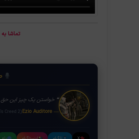
تماشا به
❝
صد
❝ خواستن یک چیز این حق را 
— Ezio Auditore
(Assassin's Creed 2)
X
تلگرام
اینستاگرام
بله