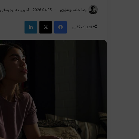
رضا خلف چعباوی
2026-04-05
آخرین به روز رسانی: 2025-11-5
فیس بوک
X
لینکدین
اشتراک گذاری