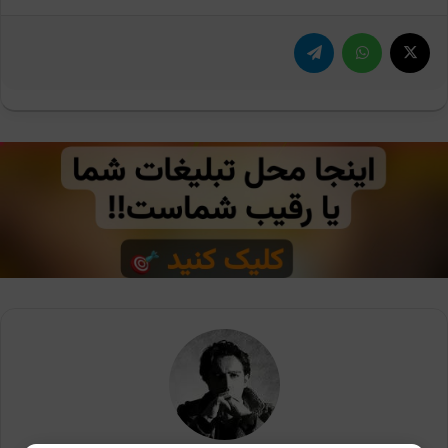
X
واتس آپ
تلگرام