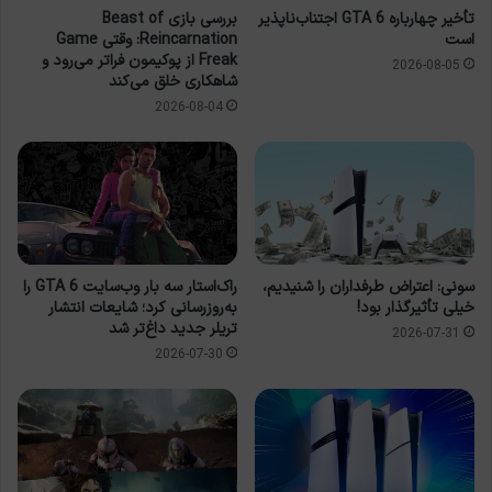
تأخیر چهارباره GTA 6 اجتناب‌ناپذیر
بررسی بازی Beast of
است
Reincarnation: وقتی Game
Freak از پوکیمون فراتر می‌رود و
2026-08-05
شاهکاری خلق می‌کند
2026-08-04
سونی: اعتراض طرفداران را شنیدیم،
راک‌استار سه بار وب‌سایت GTA 6 را
خیلی تأثیرگذار بود!
به‌روزرسانی کرد؛ شایعات انتشار
تریلر جدید داغ‌تر شد
2026-07-31
2026-07-30