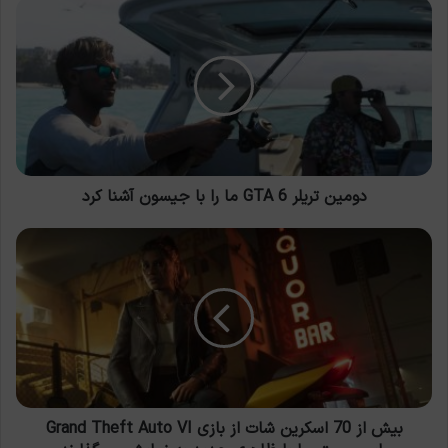
دومین
تریلر
GTA
6
ما
را
با
جیسون
آشنا
کرد
دومین تریلر GTA 6 ما را با جیسون آشنا کرد
بیش
از
70
اسکرین
شات
از
بازی
Grand
Theft
Auto
بیش از 70 اسکرین شات از بازی Grand Theft Auto VI
VI