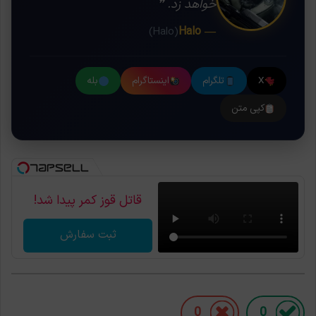
خواهد زد. ❞
— Halo
(Halo)
X
تلگرام
اینستاگرام
بله
کپی متن
قاتل قوز کمر پیدا شد!
ثبت سفارش
0
0