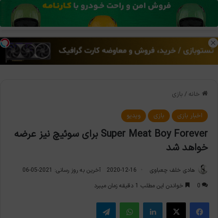
منو
تغی
خانه
/
بازی
اخبار بازی
بازی
ویدیو
Super Meat Boy Forever برای سوئیچ نیز عرضه
خواهد شد
هادی خلف چعباوی
2020-12-16
آخرین به روز رسانی: 2021-05-06
0
خواندن این مطلب 1 دقیقه زمان میبرد
فیس بوک
X
لینکدین
واتس آپ
تلگرام