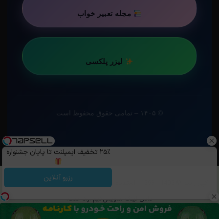
مجله تعبیر خواب
لیزر پلکسی
© ۱۴۰۵ – تمامی حقوق محفوظ است
۲۵٪ تخفیف ایمپلنت تا پایان جشنواره
رزرو آنلاین
کپی رایت ©️ 1405 - 1399 | استفاده از مطالب ساویس‌گیم با ذکر منبع و قرار
دادن لینک ساویس‌گیم آزاد است.