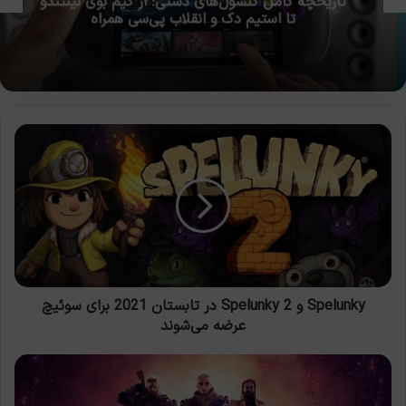
تاریخچه کامل کنسول‌های دستی؛ از گیم بوی نینتندو
تا استیم دک و انقلاب پی‌سی همراه
Spelunky
و
Spelunky
2
در
تابستان
2021
برای
سوئیچ
عرضه
Spelunky و Spelunky 2 در تابستان 2021 برای سوئیچ
می‌شوند
عرضه می‌شوند
نسخه‌ی
بتا‌ی
بازی