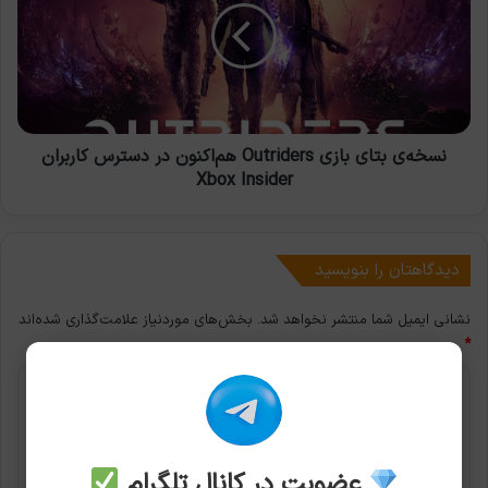
Outriders
هم‌اکنون
در
دسترس
کاربران
Xbox
Insider
نسخه‌ی بتا‌ی بازی Outriders هم‌اکنون در دسترس کاربران
Xbox Insider
دیدگاهتان را بنویسید
نشانی ایمیل شما منتشر نخواهد شد.
بخش‌های موردنیاز علامت‌گذاری شده‌اند
*
د
ی
د
عضویت در کانال تلگرام
گ