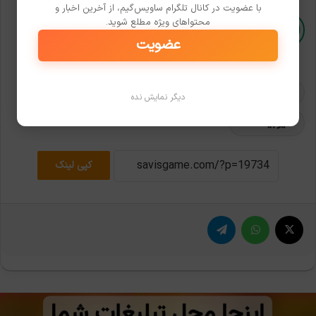
با عضویت در کانال تلگرام ساویس‌گیم، از آخرین اخبار و
محتواهای ویژه مطلع شوید.
0
0
عضویت
Assassin's Creed Shadows
Assassin's Creed
دیگر نمایش نده
یوبیسافت
کپی لینک
X
واتس آپ
تلگرام