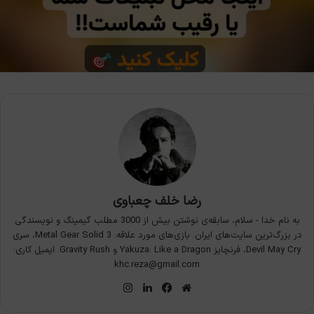
رضا خلف چعباوی
به نام خدا - سلام، سابقه‌ی نوشتن بیش از 3000 مطلب گیمینگ و نویسندگی
در بزرگ‌ترین سایت‌های ایران. بازی‌های مورد علاقه: Metal Gear Solid 3، سری
Devil May Cry، فرنچایز Yakuza: Like a Dragon و Gravity Rush. ایمیل کاری:
khc.reza@gmail.com
وبسایت
فیس
لینکدین
اینستاگرام
بوک