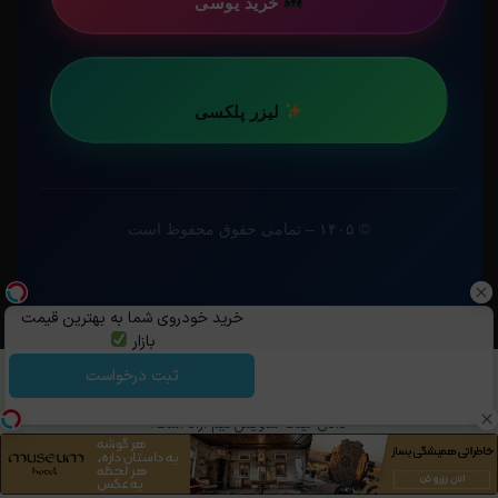
خرید یوسی
لیزر پلکسی
© ۱۴۰۵ – تمامی حقوق محفوظ است
خرید خودروی شما به بهترین قیمت
بازار
ثبت درخواست
کپی رایت ©️ 1405 - 1399 | استفاده از مطالب ساویس‌گیم با ذکر منبع و قرار
دادن لینک ساویس‌گیم آزاد است.
تلگرام
خوراک
روبیکا
بله
OpenCritic