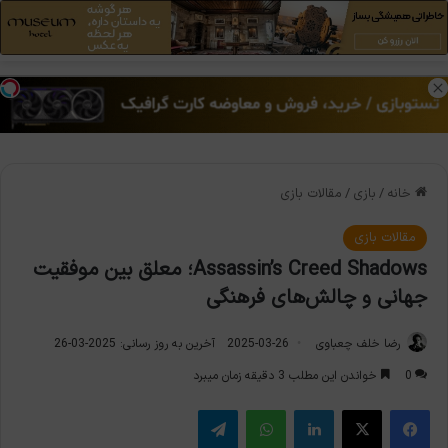
منو
تغی
خانه
/
بازی
/
مقالات بازی
مقالات بازی
Assassin’s Creed Shadows؛ معلق بین موفقیت
جهانی و چالش‌های فرهنگی
رضا خلف چعباوی
2025-03-26
آخرین به روز رسانی: 2025-03-26
0
خواندن این مطلب 3 دقیقه زمان میبرد
فیس بوک
X
لینکدین
واتس آپ
تلگرام